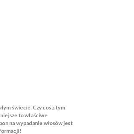
łym świecie. Czy coś z tym
niejsze to właściwe
mpon na wypadanie włosów jest
formacji!