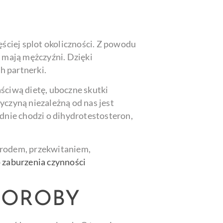
ęściej splot okoliczności. Z powodu
t mają mężczyźni. Dzięki
h partnerki.
ciwą dietę, uboczne skutki
yczyną niezależną od nas jest
adnie chodzi o dihydrotestosteron,
orodem, przekwitaniem,
b
zaburzenia czynności
HOROBY