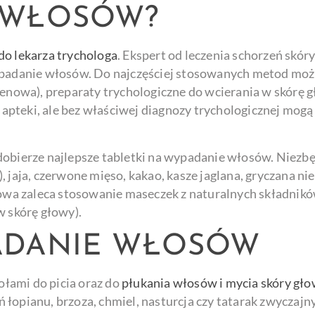
 WŁOSÓW?
 do lekarza trychologa
. Ekspert od leczenia schorzeń skór
ypadanie włosów. Do najczęściej stosowanych metod można
lenowa), preparaty trychologiczne do wcierania w skórę 
teki, ale bez właściwej diagnozy trychologicznej mogą s
dobierze najlepsze tabletki na wypadanie włosów. Niezbę
 jaja, czerwone mięso, kakao, kasze jaglana, gryczana nie
 zaleca stosowanie maseczek z naturalnych składników (
w skórę głowy).
ADANIE WŁOSÓW
łami do picia oraz do
płukania włosów i mycia skóry gł
eń łopianu, brzoza, chmiel, nasturcja czy tatarak zwyczaj