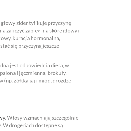
y głowy zidentyfikuje przyczynę
 zaliczyć zabiegi na skórę głowy i
głowy, kuracja hormonalna,
tać się przyczyną jeszcze
dna jest odpowiednia dieta, w
palona i jęczmienna, brokuły,
np. żółtka jaj i miód, drożdże
owy
. Włosy wzmacniają szczególnie
ny. W drogeriach dostępne są