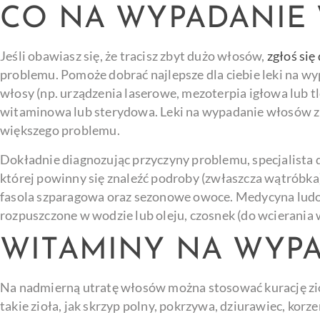
CO NA WYPADANIE
Jeśli obawiasz się, że tracisz zbyt dużo włosów,
zgłoś się
problemu. Pomoże dobrać najlepsze dla ciebie leki na w
włosy (np. urządzenia laserowe, mezoterpia igłowa lub t
witaminowa lub sterydowa. Leki na wypadanie włosów z ap
większego problemu.
Dokładnie diagnozując przyczyny problemu, specjalista 
której powinny się znaleźć podroby (zwłaszcza wątróbka),
fasola szparagowa oraz sezonowe owoce. Medycyna ludowa
rozpuszczone w wodzie lub oleju, czosnek (do wcierania 
WITAMINY NA WYP
Na nadmierną utratę włosów można stosować kurację zio
takie zioła, jak skrzyp polny, pokrzywa, dziurawiec, korz