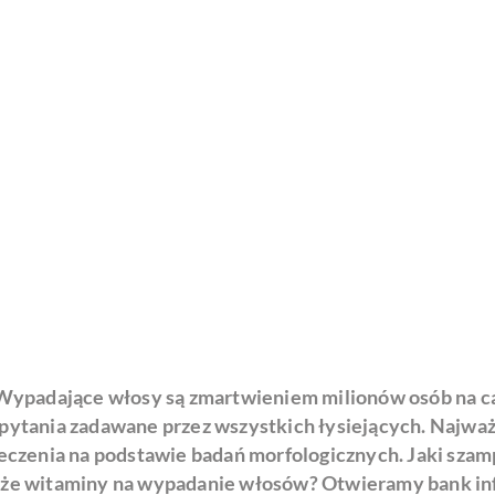
 Wypadające włosy są zmartwieniem milionów osób na ca
pytania zadawane przez wszystkich łysiejących. Najważ
leczenia na podstawie badań morfologicznych. Jaki sza
oże witaminy na wypadanie włosów? Otwieramy bank in