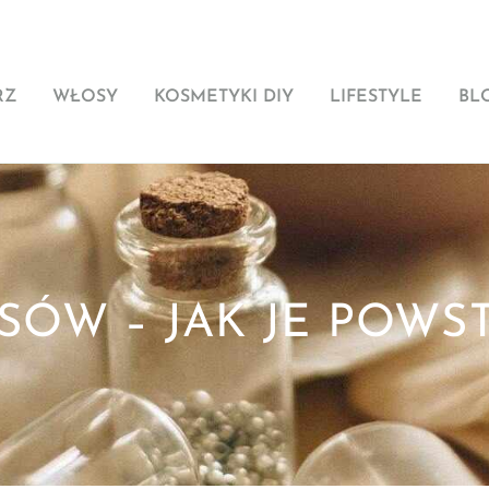
RZ
WŁOSY
KOSMETYKI DIY
LIFESTYLE
BL
ÓW – JAK JE POWS