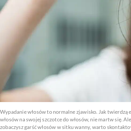
Wypadanie włosów to normalne zjawisko. Jak twierdzą eks
włosów na swojej szczotce do włosów, nie martw się. Ale 
zobaczysz garść włosów w sitku wanny, warto skontaktowa