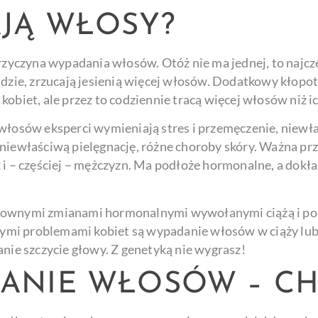
JĄ WŁOSY?
przyczyna wypadania włosów. Otóż nie ma jednej, to najcz
udzie, zrzucają jesienią więcej włosów. Dodatkowy kłopo
obiet, ale przez to codziennie tracą więcej włosów niż ic
sów eksperci wymieniają stres i przemęczenie, niewłaś
niewłaściwą pielęgnację, różne choroby skóry. Ważna prz
 i – częściej – mężczyzn. Ma podłoże hormonalne, a dokł
ałtownymi zmianami hormonalnymi wywołanymi ciążą i p
ymi problemami kobiet są wypadanie włosów w ciąży lu
anie szczycie głowy. Z genetyką nie wygrasz!
ANIE WŁOSÓW – C