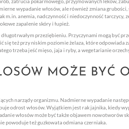
orób, zatrucia pokarmowego, przyjmowanych leków, zabu
ierne wypadanie włosów, ale również zmiana grubości, s
 m.in. anemia, nadczynność i niedoczynność tarczycy, ze
okowe zapalenie skóry i łupież.
długotrwałym przeziębieniu. Przyczynami mogą być prz
ić się też przy niskim poziomie żelaza, które odpowiada
ego trzeba jeść mięso, jaja i ryby, a wegetarianie orzech
ŁOSÓW MOŻE BYĆ 
cych narządy organizmu. Nadmierne wypadanie następuj
tępuje odrost włosów. Wyjątkiem jest rak jajnika, kiedy
anie włosów może być także objawem nowotworów skóry
e powoduje też guzkowata odmiana czerniaka.