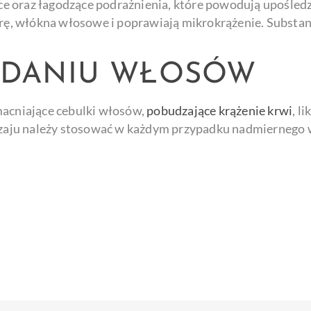
ce oraz łagodzące podrażnienia, które powodują upośledz
ę, włókna włosowe i poprawiają mikrokrążenie. Substan
ADANIU WŁOSÓW
acniające cebulki włosów,
pobudzające krążenie krwi
, l
aju należy stosować w każdym przypadku nadmiernego w