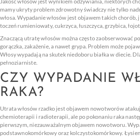
Jakość włosów jest wynikiem odżywiania, niektórych ch
mamy ukryty problem zdrowotny świadczy nie tylko nadm
włosa. Wypadanie włosów jest objawem takich chorób, jak
toczeń rumieniowaty, cukrzyca, łuszczyca, grzybica, łojot
Znaczącą utratę włosów można często zaobserwować po 
gorączka, zakażenie, a nawet grypa. Problem może pojaw
Włosy wypadają na skutek niedoboru białka w diecie. Dlat
pełnoziarniste.
CZY WYPADANIE W
RAKA?
Utrata włosów rzadko jest objawem nowotworów atakują
chemioterapii i radioterapii, ale po pokonaniu raka nas
pierwszym, niezauważalnym objawem nowotworu. Wypad
podstawnokomórkowy oraz kolczystokomórkowy. Łysieni