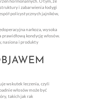
rzeń hormonalnych. O tym, że
truktury i zabarwienia łodygi
spół policystycznych jajników,
edoperacyjna narkoza, wysoka
 za prawidłową kondycję włosów.
y, nasiona i produkty
OBJAWEM
e wskutek leczenia, czyli
 wypadnie włosów może być
, takich jak rak