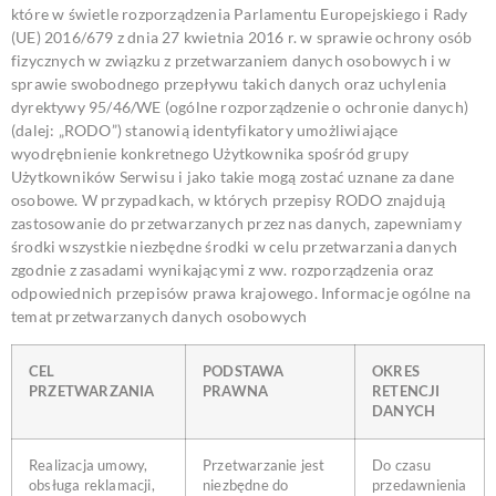
które w świetle rozporządzenia Parlamentu Europejskiego i Rady
(UE) 2016/679 z dnia 27 kwietnia 2016 r. w sprawie ochrony osób
fizycznych w związku z przetwarzaniem danych osobowych i w
sprawie swobodnego przepływu takich danych oraz uchylenia
dyrektywy 95/46/WE (ogólne rozporządzenie o ochronie danych)
(dalej: „RODO”) stanowią identyfikatory umożliwiające
wyodrębnienie konkretnego Użytkownika spośród grupy
Użytkowników Serwisu i jako takie mogą zostać uznane za dane
osobowe. W przypadkach, w których przepisy RODO znajdują
zastosowanie do przetwarzanych przez nas danych, zapewniamy
środki wszystkie niezbędne środki w celu przetwarzania danych
zgodnie z zasadami wynikającymi z ww. rozporządzenia oraz
odpowiednich przepisów prawa krajowego.
Informacje ogólne na
temat przetwarzanych danych osobowych
CEL
PODSTAWA
OKRES
PRZETWARZANIA
PRAWNA
RETENCJI
DANYCH
Realizacja umowy,
Przetwarzanie jest
Do czasu
obsługa reklamacji,
niezbędne do
przedawnienia