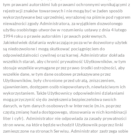
tym prawami autorskimi lub prawami ochronnymi wynikającymi z
rejestracji znaków towarowych i nie mogą być w żaden sposób
wykorzystywane bez uprzedniej, wyrażonej na piśmie pod rygorem
nieważności zgody Administratora, za wyjątkiem dozwolonego
użytku osobistego utworów w rozumieniu ustawy z dnia 4 lutego
1994 roku o prawie autorskim i prawach pokrewnych.
Jakiekolwiek działania wykraczające poza w/w dozwolony użytek
są niedozwolone
i mogą skutkować pociągnięciem do
odpowiedzialności cywilnej oraz karnej.
Administrator dokłada
wszelkich starań, aby chronić prywatność Użytkowników, w tym
stosuje wszelkie wymagane przez prawo środki ostrożności, aby
wszelkie dane, w tym dane osobowe przekazywane przez
Użytkowników, były chronione przed utratą, zniszczeniem,
ujawnieniem, dostępem osób niepowołanych, niewłaściwym ich
wykorzystaniem. Także Użytkownicy odpowiednimi działaniami
mogą przyczynić się do zwiększenia bezpieczeństwa swoich
danych, w tym danych osobowych w Internecie (m.in. poprzez
częstą zmianę hasła dostępowego, stosowania w nich kombinacji
liter
i cyfr).
Administrator nie odpowiada za zasady prywatności
stron www, na które będzie wchodził Użytkownik poprzez linki
zamieszczone na stronach Serwisu.
Administrator zastrzega sobie