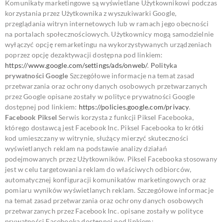
Komunikaty marketingowe są wyświetlane Użytkownikowi podczas
korzystania przez Użytkownika z wyszukiwarki Google,
przeglądania witryn internetowych lub w ramach jego obecności
na portalach społecznościowych.
Użytkownicy mogą samodzielnie
wyłączyć opcję remarketingu na wykorzystywanych urządzeniach
poprzez opcję dezaktywacji dostępna pod linkiem:
https://www.google.com/settings/ads/onweb/
.
Polityka
prywatności Google
Szczegółowe informacje na temat zasad
przetwarzania oraz ochrony danych osobowych przetwarzanych
przez Google opisane zostały w polityce prywatności Google
dostępnej pod linkiem:
https://policies.google.com/privacy
.
Facebook Piksel
Serwis korzysta z funkcji Piksel Facebooka,
którego dostawcą jest Facebook Inc. Piksel Facebooka to krótki
kod umieszczany w witrynie, służący mierzyć skuteczności
wyświetlanych reklam na podstawie analizy działań
podejmowanych przez Użytkowników. Piksel Facebooka stosowany
jest w celu targetowania reklam do właściwych odbiorców,
automatycznej konfiguracji komunikatów marketingowych oraz
pomiaru wyników wyświetlanych reklam.
Szczegółowe informacje
na temat zasad przetwarzania oraz ochrony danych osobowych
przetwarzanych przez Facebook Inc. opisane zostały w polityce
prywatności Facebooka dostępnej pod linkiem: