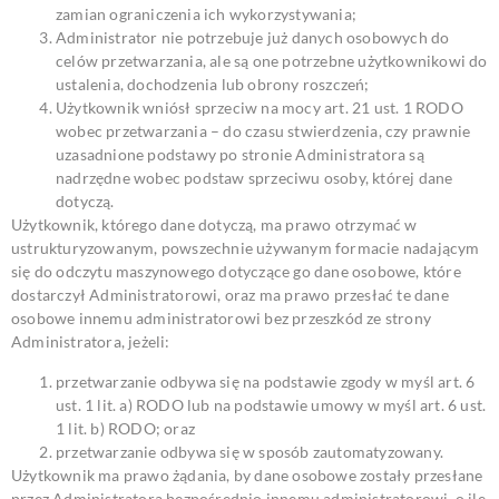
zamian ograniczenia ich wykorzystywania;
Administrator nie potrzebuje już danych osobowych do
celów przetwarzania, ale są one potrzebne użytkownikowi do
ustalenia, dochodzenia lub obrony roszczeń;
Użytkownik wniósł sprzeciw na mocy art. 21 ust. 1 RODO
wobec przetwarzania – do czasu stwierdzenia, czy prawnie
uzasadnione podstawy po stronie Administratora są
nadrzędne wobec podstaw sprzeciwu osoby, której dane
dotyczą.
Użytkownik, którego dane dotyczą, ma prawo otrzymać w
ustrukturyzowanym, powszechnie używanym formacie nadającym
się do odczytu maszynowego dotyczące go dane osobowe, które
dostarczył Administratorowi, oraz ma prawo przesłać te dane
osobowe innemu administratorowi bez przeszkód ze strony
Administratora, jeżeli:
przetwarzanie odbywa się na podstawie zgody w myśl art. 6
ust. 1 lit. a) RODO lub na podstawie umowy w myśl art. 6 ust.
1 lit. b) RODO; oraz
przetwarzanie odbywa się w sposób zautomatyzowany.
Użytkownik ma prawo żądania, by dane osobowe zostały przesłane
przez Administratora bezpośrednio innemu administratorowi, o ile