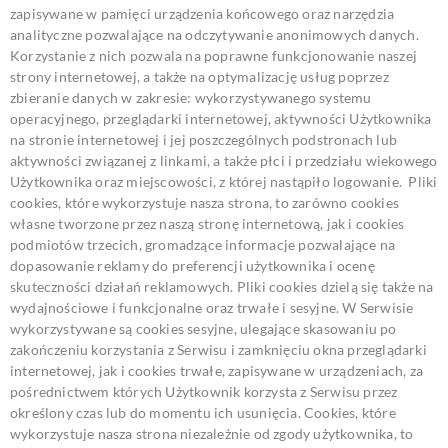
zapisywane w pamięci urządzenia końcowego oraz narzędzia
analityczne pozwalające na odczytywanie anonimowych danych.
Korzystanie z nich pozwala na poprawne funkcjonowanie naszej
strony internetowej, a także na optymalizację usług poprzez
zbieranie danych w zakresie: wykorzystywanego systemu
operacyjnego, przeglądarki internetowej, aktywności Użytkownika
na stronie internetowej i jej poszczególnych podstronach lub
aktywności związanej z linkami, a także płci i przedziału wiekowego
Użytkownika oraz miejscowości, z której nastąpiło logowanie.
Pliki
cookies, które wykorzystuje nasza strona, to zarówno cookies
własne tworzone przez naszą stronę internetową, jak i cookies
podmiotów trzecich, gromadzące informacje pozwalające na
dopasowanie reklamy do preferencji użytkownika i ocenę
skuteczności działań reklamowych. Pliki cookies dzielą się także na
wydajnościowe i funkcjonalne oraz trwałe i sesyjne. W Serwisie
wykorzystywane są cookies sesyjne, ulegające skasowaniu po
zakończeniu korzystania z Serwisu i zamknięciu okna przeglądarki
internetowej, jak i cookies trwałe, zapisywane w urządzeniach, za
pośrednictwem których Użytkownik korzysta z Serwisu przez
określony czas lub do momentu ich usunięcia.
Cookies, które
wykorzystuje nasza strona niezależnie od zgody użytkownika, to