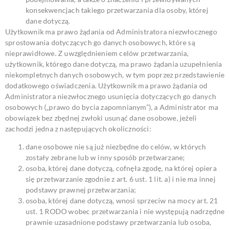
konsekwencjach takiego przetwarzania dla osoby, której
dane dotyczą.
Użytkownik ma prawo żądania od Administratora niezwłocznego
sprostowania dotyczących go danych osobowych, które są
nieprawidłowe. Z uwzględnieniem celów przetwarzania,
użytkownik, którego dane dotyczą, ma prawo żądania uzupełnienia
niekompletnych danych osobowych, w tym poprzez przedstawienie
dodatkowego oświadczenia.
Użytkownik ma prawo żądania od
Administratora niezwłocznego usunięcia dotyczących go danych
osobowych („prawo do bycia zapomnianym”), a Administrator ma
obowiązek bez zbędnej zwłoki usunąć dane osobowe, jeżeli
zachodzi jedna z następujących okoliczności:
dane osobowe nie są już niezbędne do celów, w których
zostały zebrane lub w inny sposób przetwarzane;
osoba, której dane dotyczą, cofnęła zgodę, na której opiera
się przetwarzanie zgodnie z art. 6 ust. 1 lit. a) i nie ma innej
podstawy prawnej przetwarzania;
osoba, której dane dotyczą, wnosi sprzeciw na mocy art. 21
ust. 1 RODO wobec przetwarzania i nie występują nadrzędne
prawnie uzasadnione podstawy przetwarzania lub osoba,