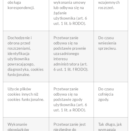
obsługa
wykonania umowy
wzajemnych
korespondencji.
lub odbywa się na
roszczeń.
żądanie
użytkownika
(art. 6
ust. 1 lit. b RODO).
Dochodzenie i
Przetwarzanie
Do czasu
obrona przed
odbywa się na
wniesienia
roszczeniami,
podstawie prawnie
sprzeciwu.
identyfikacja
uzasadnionego
użytkownika
interesu
powracającego,
administratora
(art.
diagnostyka, cookies
6 ust. 1 lit. f RODO).
funkcjonalne.
Użycie plików
Przetwarzanie
Do czasu
cookies innych niż
odbywa się na
cofnięcia
cookies funkcjonalne.
podstawie zgody
zgody.
użytkownika (art. 6
ust. 1 lit. a RODO).
Wykonanie
Przetwarzanie jest
Tak długo, jak
obowiązków
niezbędne do
wymagają