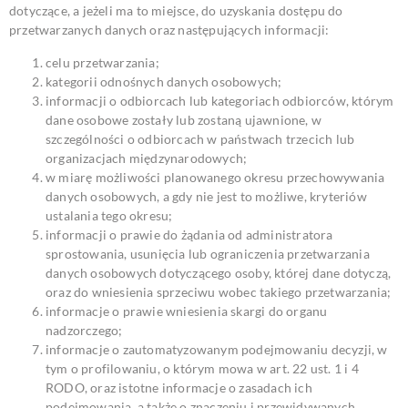
dotyczące, a jeżeli ma to miejsce, do uzyskania dostępu do
przetwarzanych danych oraz następujących informacji:
celu przetwarzania;
kategorii odnośnych danych osobowych;
informacji o odbiorcach lub kategoriach odbiorców, którym
dane osobowe zostały lub zostaną ujawnione, w
szczególności o odbiorcach w państwach trzecich lub
organizacjach międzynarodowych;
w miarę możliwości planowanego okresu przechowywania
danych osobowych, a gdy nie jest to możliwe, kryteriów
ustalania tego okresu;
informacji o prawie do żądania od administratora
sprostowania, usunięcia lub ograniczenia przetwarzania
danych osobowych dotyczącego osoby, której dane dotyczą,
oraz do wniesienia sprzeciwu wobec takiego przetwarzania;
informacje o prawie wniesienia skargi do organu
nadzorczego;
informacje o zautomatyzowanym podejmowaniu decyzji, w
tym o profilowaniu,
o którym mowa w art. 22 ust. 1 i 4
RODO, oraz istotne informacje o zasadach ich
podejmowania, a także o znaczeniu i przewidywanych