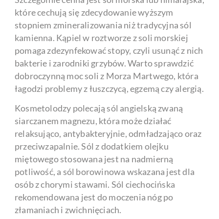
które cechują się zdecydowanie wyższym
stopniem zmineralizowania niż tradycyjna sól
kamienna. Kąpiel w roztworze z soli morskiej
pomaga zdezynfekować stopy, czyli usunąć z nich
bakterie i zarodniki grzybów. Warto sprawdzić
dobroczynną moc soli z Morza Martwego, która
łagodzi problemy z łuszczycą, egzemą czy alergią.
Kosmetolodzy polecają sól angielską zwaną
siarczanem magnezu, która może działać
relaksująco, antybakteryjnie, odmładzająco oraz
przeciwzapalnie. Sól z dodatkiem olejku
miętowego stosowana jest na nadmierną
potliwość, a sól borowinowa wskazana jest dla
osób z chorymi stawami. Sól ciechocińska
rekomendowana jest do moczenia nóg po
złamaniach i zwichnięciach.