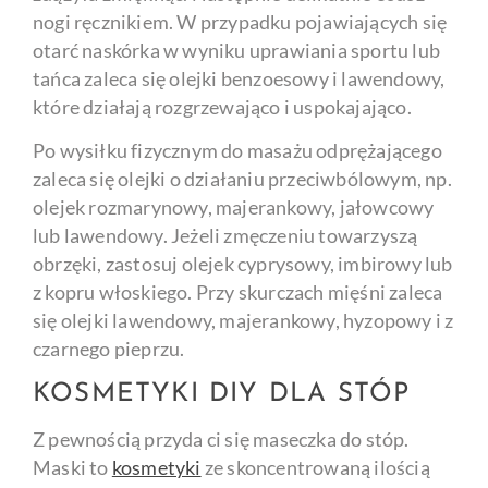
nogi ręcznikiem. W przypadku pojawiających się
otarć naskórka w wyniku uprawiania sportu lub
tańca zaleca się olejki benzoesowy i lawendowy,
które działają rozgrzewająco i uspokajająco.
Po wysiłku fizycznym do masażu odprężającego
zaleca się olejki o działaniu przeciwbólowym, np.
olejek rozmarynowy, majerankowy, jałowcowy
lub lawendowy. Jeżeli zmęczeniu towarzyszą
obrzęki, zastosuj olejek cyprysowy, imbirowy lub
z kopru włoskiego. Przy skurczach mięśni zaleca
się olejki lawendowy, majerankowy, hyzopowy i z
czarnego pieprzu.
KOSMETYKI DIY DLA STÓP
Z pewnością przyda ci się maseczka do stóp.
Maski to
kosmetyki
ze skoncentrowaną ilością