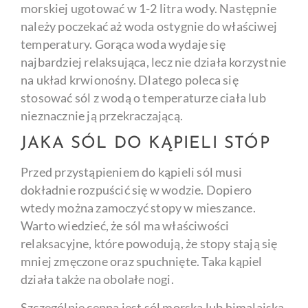
morskiej ugotować w 1-2 litra wody. Następnie
należy poczekać aż woda ostygnie do właściwej
temperatury. Gorąca woda wydaje się
najbardziej relaksująca, lecz nie działa korzystnie
na układ krwionośny. Dlatego poleca się
stosować sól z wodą o temperaturze ciała lub
nieznacznie ją przekraczającą.
JAKA SÓL DO KĄPIELI STÓP
Przed przystąpieniem do kąpieli sól musi
dokładnie rozpuścić się w wodzie. Dopiero
wtedy można zamoczyć stopy w mieszance.
Warto wiedzieć, że sól ma właściwości
relaksacyjne, które powodują, że stopy stają się
mniej zmęczone oraz spuchnięte. Taka kąpiel
działa także na obolałe nogi.
Szczególnie cenna jest sól morska lub himalajska,