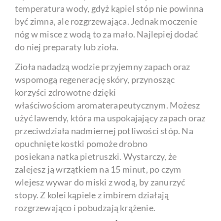
temperatura wody, gdyż kąpiel stóp nie powinna
być zimna, ale rozgrzewająca. Jednak moczenie
nóg w misce z wodą to za mało. Najlepiej dodać
do niej preparaty lub zioła.
Zioła nadadzą wodzie przyjemny zapach oraz
wspomogą regenerację skóry, przynosząc
korzyści zdrowotne dzięki
właściwościom aromaterapeutycznym. Możesz
użyć lawendy, która ma uspokajający zapach oraz
przeciwdziała nadmiernej potliwości stóp. Na
opuchnięte kostki pomoże drobno
posiekana natka pietruszki. Wystarczy, że
zalejesz ją wrzątkiem na 15 minut, po czym
wlejesz wywar do miski z wodą, by zanurzyć
stopy. Z kolei kąpiele z imbirem działają
rozgrzewająco i pobudzają krążenie.