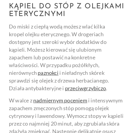
KĄPIEL DO STÓP Z OLEJKAMI
ETERYCZNYMI
Do miski z ciepłą wodą możesz wlać kilka
kropel olejku eterycznego. W drogeriach
dostępny jest szeroki wybór dodatków do
kąpieli. Możesz kierować się ulubionym
zapachem lub postawić na konkretne
właściwości. W przypadku pożółkłych,
nierównych
paznokci
i nieładnych skórek
sprawdzi się olejek z drzewa herbacianego.
Działa antybakteryjne i
przeciwgrzybicz
o
.
W walce z
nadmiernym poceniem
i intensywnym
zapachem zmęczonych stóp pomogą olejek
cytrynowy i lawendowy. Wymocz stopy w kąpieli
przez co najmniej 20 minut, aby zgrubiała skóra
zdążyła zmięknąć. Następnie delikatnie osusz