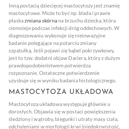
Inną postacią dziecięcej mastocytozy jest znamię
mastocytowe. Może to być np. blada i prawie
płaska
zmiana skórna
na brzuchu dziecka, która
ciemnieje podczas infekcji dróg oddechowych. W
diagnozowaniu wykonuje się nieinwazyjne
badanie polegające na potarciu zmiany
szpatułką. Jeśli pojawi się bąbel pokrzywkowy,
jest to tzw. dodatni objaw Dariera, który z dużym
prawdopodobieństwem potwierdza
rozpoznanie. Ostateczne potwierdzenie
uzyskuje się w wyniku badania histologicznego.
MASTOCYTOZA UKŁADOWA
Mastocytoza układowa występuje głównie u
dorosłych. Objawia się w postaci powiększenia
śledziony i wątroby, biegunki i utraty masy ciała,
odchyleniami w morfologii krwi (niedokrwistość,