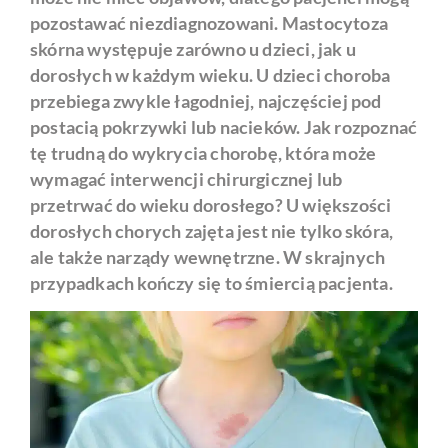
pozostawać niezdiagnozowani. Mastocytoza
skórna występuje zarówno u dzieci, jak u
dorosłych w każdym wieku. U dzieci choroba
przebiega zwykle łagodniej, najczęściej pod
postacią pokrzywki lub nacieków. Jak rozpoznać
tę trudną do wykrycia chorobę, która może
wymagać interwencji chirurgicznej lub
przetrwać do wieku dorosłego? U większości
dorosłych chorych zajęta jest nie tylko skóra,
ale także narządy wewnętrzne. W skrajnych
przypadkach kończy się to śmiercią pacjenta.