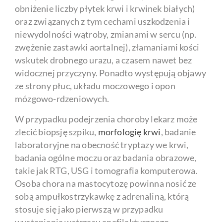
obniżenie liczby płytek krwi i krwinek białych)
oraz związanych z tym cechami uszkodzenia i
niewydolności wątroby, zmianami w sercu (np.
zwężenie zastawki aortalnej), złamaniami kości
wskutek drobnego urazu, a czasem nawet bez
widocznej przyczyny. Ponadto występują objawy
ze strony płuc, układu moczowego i opon
mózgowo-rdzeniowych.
W przypadku podejrzenia choroby lekarz może
zlecić biopsję szpiku,
morfologię krwi
, badanie
laboratoryjne na obecność tryptazy we krwi,
badania ogólne moczu oraz badania obrazowe,
takie jak RTG, USG i tomografia komputerowa.
Osoba chora na mastocytozę powinna nosić ze
sobą ampułkostrzykawkę z adrenaliną, którą
stosuje się jako pierwszą w przypadku