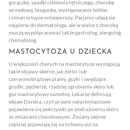
gorączkę, spadki ciśnienia tętniczego, chorobę
wrzodową, biegunkę, występowanie bólów
i zmian w typie osteoporozy. Pacjenci udają się
najpierw do dermatologa, ale w walce z chorobą
muszą współpracować także gastrolog, alergolog
i hematolog.
MASTOCYTOZA U DZIECKA
U większości chorych na mastocytoze występują
takie objawy skórne, jak żółto- lub
czerwonobrązowe plamy, guzki i swędzące
grudki, pęcherze, rzadziej zgrubienia skóry lub
guz mastocytowy samotny. Lekarze definiują
objaw Dariera, czyli prawie natychmiastowe
pojawienie się pokrzywki po podrażnieniu skóry
ze zmianami chorobowymi. Zmiany skórne
częściej pojawiają się na tułowiu niż na