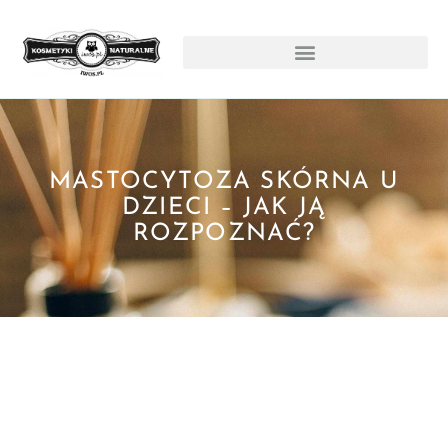
MASTOCYTOZA SKÓRNA U
DZIECI – JAK JĄ
ROZPOZNAĆ?