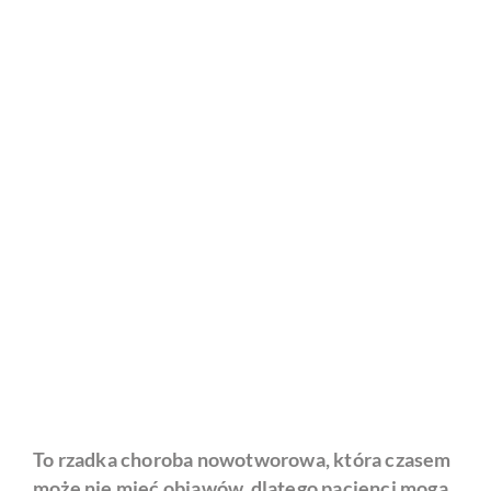
To rzadka choroba nowotworowa, która czasem
może nie mieć objawów, dlatego pacjenci mogą