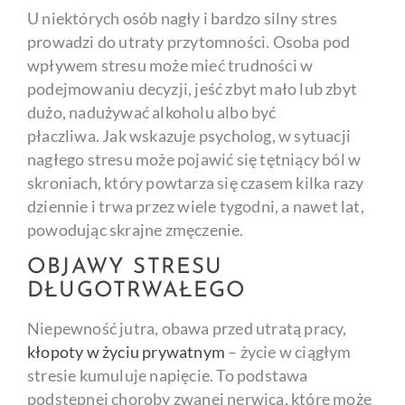
U niektórych osób nagły i bardzo silny stres
prowadzi do utraty przytomności. Osoba pod
wpływem stresu może mieć trudności w
podejmowaniu decyzji, jeść zbyt mało lub zbyt
dużo, nadużywać alkoholu albo być
płaczliwa. Jak wskazuje psycholog, w sytuacji
nagłego stresu może pojawić się tętniący ból w
skroniach, który powtarza się czasem kilka razy
dziennie i trwa przez wiele tygodni, a nawet lat,
powodując skrajne zmęczenie.
OBJAWY STRESU
DŁUGOTRWAŁEGO
Niepewność jutra, obawa przed utratą pracy,
kłopoty w życiu prywatnym
– życie w ciągłym
stresie kumuluje napięcie. To podstawa
podstępnej choroby zwanej nerwicą, które może