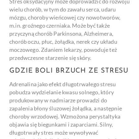
Stres oksydacyjny może doprowadzić do rozwoju
wielu chorób, w tym do zawału serca, udaru
mózgu, choroby wieńcowej czy nowotworów,
m.in. groźnego czerniaka. Może być także
przyczyną chorób Parkinsona, Alzheimera,
chorób oczu, płuc, żołądka, nerek czy układu
moczowego. Zdaniem lekarzy, powoduje też
przedwczesne starzenie się skóry.
GDZIE BOLI BRZUCH ZE STRESU
Adrenalina jako efekt długotrwałego stresu
pobudza wydzielanie kwasu solnego, który
produkowany w nadmiarze prowadzi do
zapalenia błony śluzowej żołądka, a następnie
choroby wrzodowej. Wzmożona perystaltyka
objawia się biegunkami i zaparciami. Silny,
długotrwały stres może wywoływać