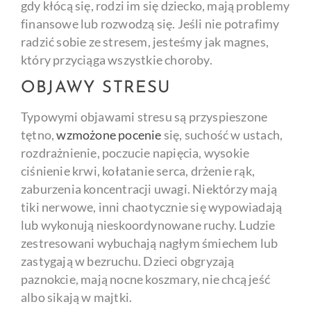
gdy kłócą się, rodzi im się dziecko, mają problemy
finansowe lub rozwodzą się. Jeśli nie potrafimy
radzić sobie ze stresem, jesteśmy jak magnes,
który przyciąga wszystkie choroby.
OBJAWY STRESU
Typowymi objawami stresu są przyspieszone
tętno,
wzmożone pocenie
się, suchość w ustach,
rozdrażnienie, poczucie napięcia, wysokie
ciśnienie krwi, kołatanie serca, drżenie rąk,
zaburzenia koncentracji uwagi. Niektórzy mają
tiki nerwowe, inni chaotycznie się wypowiadają
lub wykonują nieskoordynowane ruchy. Ludzie
zestresowani wybuchają nagłym śmiechem lub
zastygają w bezruchu. Dzieci obgryzają
paznokcie, mają nocne koszmary, nie chcą jeść
albo sikają w majtki.