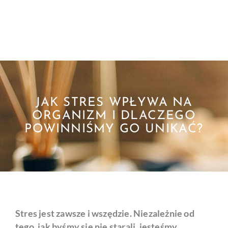
JAK STRES WPŁYWA NA
ORGANIZM I DLACZEGO
POWINNIŚMY GO UNIKAĆ?
Stres jest zawsze i wszędzie. Niezależnie od
tego, jak byśmy się nie starali, jesteśmy