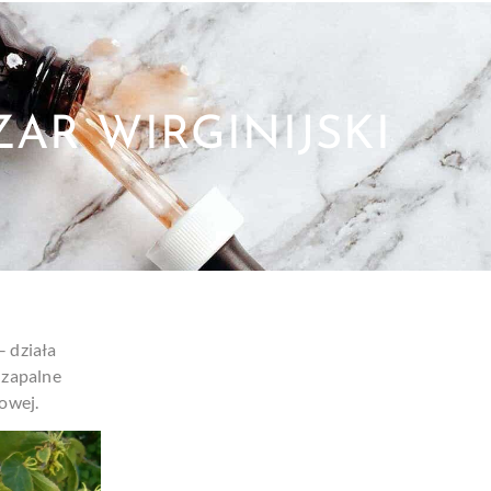
AR WIRGINIJSKI
– działa
y zapalne
kowej.