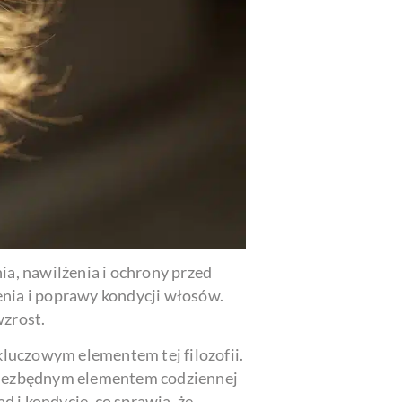
ia, nawilżenia i ochrony przed
enia i poprawy kondycji włosów.
wzrost.
kluczowym elementem tej filozofii.
 niezbędnym elementem codziennej
 i kondycję, co sprawia, że