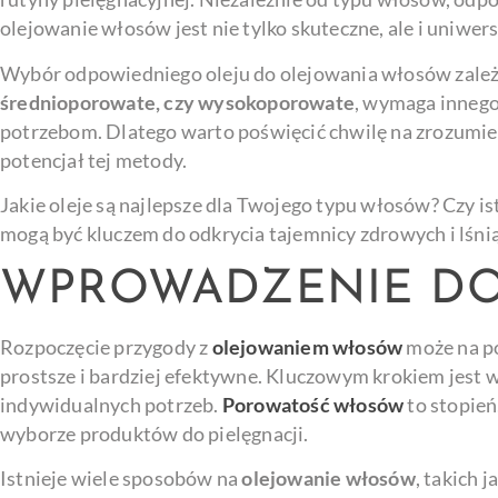
olejowanie włosów jest nie tylko skuteczne, ale i uniwers
Wybór odpowiedniego oleju do olejowania włosów zależy
średnioporowate, czy wysokoporowate
, wymaga innego 
potrzebom. Dlatego warto poświęcić chwilę na zrozumieni
potencjał tej metody.
Jakie oleje są najlepsze dla Twojego typu włosów? Czy is
mogą być kluczem do odkrycia tajemnicy zdrowych i lśn
WPROWADZENIE D
Rozpoczęcie przygody z
olejowaniem włosów
może na po
prostsze i bardziej efektywne. Kluczowym krokiem jest 
indywidualnych potrzeb.
Porowatość włosów
to stopień
wyborze produktów do pielęgnacji.
Istnieje wiele sposobów na
olejowanie włosów
, takich j