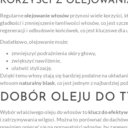
KORZYŚCI Z OLEJOWAN
Regularne
olejowanie włosów
przynosi wiele korzyści, 
gładkości i zmniejszenie łamliwości włosów, co jest sz
regeneracji i odbudowie końcówek, co jest kluczowe dla
Dodatkowo, olejowanie może:
zmniejszyć podrażnienia skóry głowy,
zwiększyć nawilżenie,
ułatwić stylizację.
Dzięki temu włosy stają się bardziej podatne na układan
włosom
naturalny blask
, co jest jednym z najbardziej 
DOBÓR OLEJU DO 
Wybór właściwego oleju do włosów to
klucz do efekty
i zatrzymywania wilgoci. Można to porównać do dachówek
powinien opierać się na porowatości włosów, by zapewnić