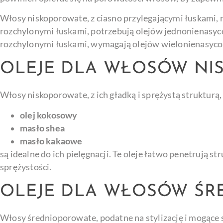
Włosy niskoporowate, z ciasno przylegającymi łuskami, n
rozchylonymi łuskami, potrzebują olejów jednonienasy
rozchylonymi łuskami, wymagają olejów wielonienasycony
OLEJE DLA WŁOSÓW N
Włosy niskoporowate, z ich gładką i sprężystą strukturą,
olej kokosowy
masło shea
masło kakaowe
są idealne do ich pielęgnacji. Te oleje łatwo penetrują st
sprężystości.
OLEJE DLA WŁOSÓW Ś
Włosy średnioporowate, podatne na stylizację i mogące s