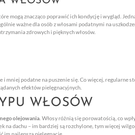
IA WŁOSÓW
które mogą znacząco poprawić ich kondycję i wygląd. Jedn
czególnie ważne dla osób z włosami podatnymi na uszkod
 utrzymania zdrowych i pięknych włosów.
ie i mniej podatne na puszenie się. Co więcej, regularne
pożądanych efektów pielęgnacyjnych.
TYPU WŁOSÓW
wnego olejowania
. Włosy różnią się porowatością, co wpł
 na dachu – im bardziej są rozchylone, tym więcej wilgo
 im najlepszą pielęgnację.