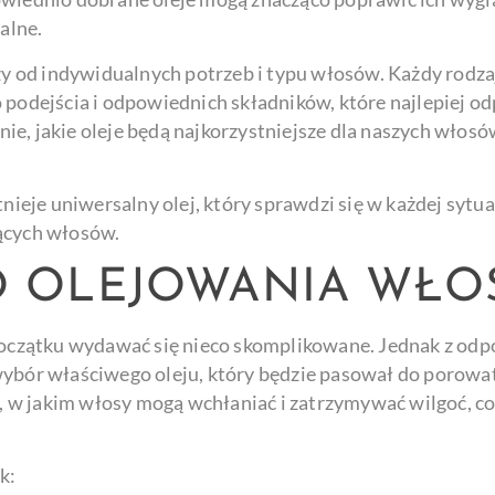
alne.
 od indywidualnych potrzeb i typu włosów. Każdy rodza
podejścia i odpowiednich składników, które najlepiej od
e, jakie oleje będą najkorzystniejsze dla naszych włosó
tnieje uniwersalny olej, który sprawdzi się w każdej sytu
iących włosów.
O OLEJOWANIA WŁ
czątku wydawać się nieco skomplikowane. Jednak z odpo
wybór właściwego oleju, który będzie pasował do porowa
, w jakim włosy mogą wchłaniać i zatrzymywać wilgoć, c
ak: