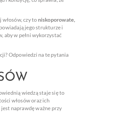
j włosów, czy to
niskoporowate,
powiadają jego strukturze i
w, aby w pełni wykorzystać
acji? Odpowiedzi na te pytania
OSÓW
wiednią wiedzą staje się to
tości włosów oraz ich
o jest naprawdę ważne przy