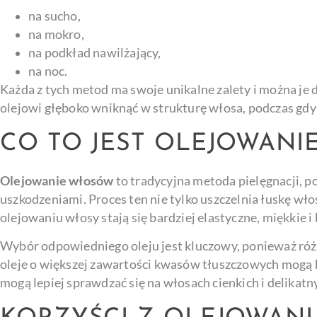
na sucho,
na mokro,
na podkład nawilżający,
na noc.
Każda z tych metod ma swoje unikalne zalety i można je 
olejowi głęboko wniknąć w strukturę włosa, podczas gd
CO TO JEST OLEJOWAN
Olejowanie włosów
to tradycyjna metoda pielęgnacji, po
uszkodzeniami. Proces ten nie tylko uszczelnia łuskę włos
olejowaniu włosy stają się bardziej elastyczne, miękkie i
Wybór odpowiedniego oleju jest kluczowy, ponieważ róż
oleje o większej zawartości kwasów tłuszczowych mogą b
mogą lepiej sprawdzać się na włosach cienkich i delikatn