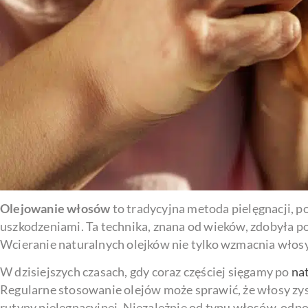
Olejowanie włosów
to tradycyjna metoda pielęgnacji, po
uszkodzeniami. Ta technika, znana od wieków, zdobyła p
Wcieranie naturalnych olejków nie tylko wzmacnia włosy,
W dzisiejszych czasach, gdy coraz częściej sięgamy po
na
Regularne stosowanie olejów może sprawić, że włosy zy
rutyny pielęgnacyjnej. Niezależnie od typu włosów, odpo