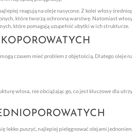
ajlepiej reagują na oleje nasycone. Z kolei włosy średni
conych, które tworzą ochronną warstwę. Natomiast wło
ch, które pomagają uzupełnić ubytki w ich strukturze.
ISKOPOROWATYCH
 mogą czasem mieć problem z objętością. Dlatego oleje na
rukturę włosa, nie obciążając go, co jest kluczowe dla utrz
REDNIOPOROWATYCH
ię lekko puszyć, najlepiej pielęgnować olejami jednonien