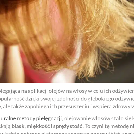
legająca na aplikacji olejów na włosy w celu ich odżywien
opularność dzięki swojej zdolności do głębokiego odżywi
 ale także zapobiega ich przesuszeniu i wspiera zdrowy 
turalne metody pielęgnacji
, olejowanie włosów stało się 
skają
blask, miękkość i sprężystość
. To czyni tę metodę
wiednio dobrane oleje mogą znacząco poprawić ich wygląd