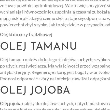
zdrowej powłoki hydrolipidowej. Warto więc przyjrzeć się
wchłaniają i równocześnie uzupełniają czasami zubożałą 
mają niskie pH, dzięki czemu skóra staje się odporna n
powierzchni zbyt szybko, jak to się dzieje w przypadku od
Olejki do cery trądzikowej
OLEJ TAMANU
Olej tamanu należy do kategorii olejów suchych, szybko 
po użyciu rozświetlacza. Ma właściwości przeciwzapalne,
antybakteryjny. Regeneruje skórę, jest bogaty w antyoks
Podnosi odporność skóry na infekcje, nawilża i odpręża sk
OLEJ JOJOBA
Olej jojoba
należy do olejków suchych, natychmiastowo wc
jojoba ma budową podobną do ludzkiego sebum, dzięki cz