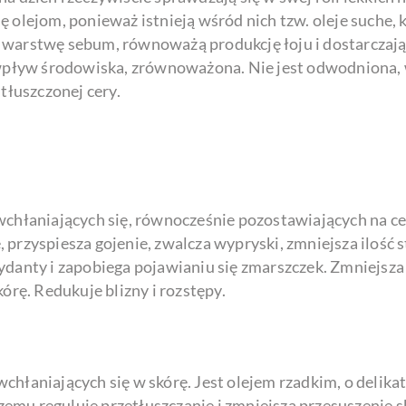
 olejom, ponieważ istnieją wśród nich tzw. oleje suche, k
warstwę sebum, równoważą produkcję łoju i dostarczają s
a wpływ środowiska, zrównoważona. Nie jest odwodniona, 
tłuszczonej cery.
wchłaniających się, równocześnie pozostawiających na cer
 przyspiesza gojenie, zwalcza wypryski, zmniejsza ilość 
ydanty i zapobiega pojawianiu się zmarszczek. Zmniejsza
órę. Redukuje blizny i rozstępy.
hłaniających się w skórę. Jest olejem rzadkim, o delika
emu reguluje przetłuszczanie i zmniejsza przesuszenie s