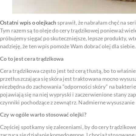
Ostatni wpis o olejkach
sprawił, że nabrałam chęć na seri
Tym razem są to oleje do cery trądzikowej ponieważ wiele
próbujemy sięgać po skuteczniejsze, lepsze produkty, w
nadzieję, że ten wpis pomoże Wam dobrać olej dla siebie.
Co to jest cera trądzikowa
Cera trądzikowa często jest też cerą tłustą, bo to właśni
przetłuszczająca się skóra jest traktowana mocno wysusza
niezbędna do zachowania “odporności skóry” na bakterie 
pojawiają się na niej wypryski i zaczerwienione stany zapa
czynniki pochodzące z zewnątrz. Nadmierne wysuszanie 
Czy w ogóle warto stosować olejki?
Częściej spotkamy się zaleceniami, by do cery trądzikow
zarzuca się działanie komedogenne. I chociaż stosowane 