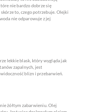
tóre nie bardzo dobrze się
kórze to, czego potrzebuje. Olejki
woda nie odparowuje z jej
ze lekkie blask, który wygląda jak
stanów zapalnych, jest
 widoczność blizn i przebarwień.
tnie żółtym zabarwieniu. Olej
kóry. Jest więc doskonałym olejem