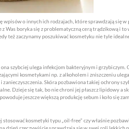
ę wpisów o innych ich rodzajach, które sprawdzają się w 
 z Was boryka się z problematyczną cerą trądzikową i to 
tedy też zaczynamy poszukiwać kosmetyku nie tyle ideal
e ona szybciej ulega infekcjom bakteryjnym i grzybiczym. 
jącymi kosmetykami np. z alkoholem i zniszczeniu ulega j
i zanieczyszczenia. Skóra pozbawiona takiej ochrony szyb
lne. Dzieje się tak, bo nie chroni jej płaszcz lipidowy a 
powoduje jeszcze większą produkcję sebum i koło się za
ej stosować kosmetyki typu „oil-free” czy właśnie pozbaw
na dzień rzeczywiście sprawdzają się w swej roli lekkich