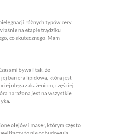
pielęgnacji różnych typów cery.
właśnie na etapie trądziku
nego, co skutecznego. Mam
Czasami bywa i tak, że
ej bariera lipidowa, która jest
ciej ulega zakażeniom, częściej
skóra narażona jest na wszystkie
myka.
ione olejów i maseł, którym często
 nawilżaczy to nie odbudowują