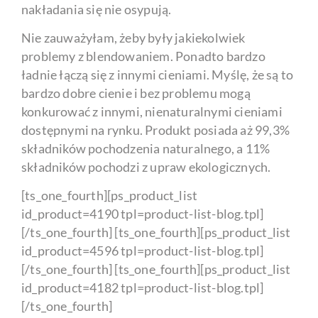
nakładania się nie osypują.
Nie zauważyłam, żeby były jakiekolwiek
problemy z blendowaniem. Ponadto bardzo
ładnie łączą się z innymi cieniami. Myślę, że są to
bardzo dobre cienie i bez problemu mogą
konkurować z innymi, nienaturalnymi cieniami
dostępnymi na rynku. Produkt posiada aż 99,3%
składników pochodzenia naturalnego, a 11%
składników pochodzi z upraw ekologicznych.
[ts_one_fourth][ps_product_list
id_product=4190 tpl=product-list-blog.tpl]
[/ts_one_fourth] [ts_one_fourth][ps_product_list
id_product=4596 tpl=product-list-blog.tpl]
[/ts_one_fourth] [ts_one_fourth][ps_product_list
id_product=4182 tpl=product-list-blog.tpl]
[/ts_one_fourth]