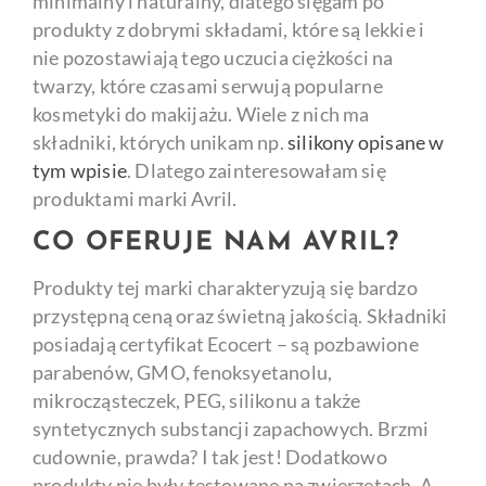
minimalny i naturalny, dlatego sięgam po
produkty z dobrymi składami, które są lekkie i
nie pozostawiają tego uczucia ciężkości na
twarzy, które czasami serwują popularne
kosmetyki do makijażu. Wiele z nich ma
składniki, których unikam np.
silikony opisane w
tym wpisie
. Dlatego zainteresowałam się
produktami marki Avril.
CO OFERUJE NAM AVRIL?
Produkty tej marki charakteryzują się bardzo
przystępną ceną oraz świetną jakością. Składniki
posiadają certyfikat Ecocert – są pozbawione
parabenów, GMO, fenoksyetanolu,
mikrocząsteczek, PEG, silikonu a także
syntetycznych substancji zapachowych. Brzmi
cudownie, prawda? I tak jest! Dodatkowo
produkty nie były testowane na zwierzętach. A