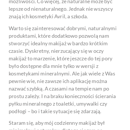
możliwości. Co więcej, że naturalne może być
lepsze od nienaturalnego. Jednak nie wszyscy
znają ich kosmetyki Avril, a szkoda.
Warto się zainteresować dobrymi, naturalnymi
produktami, które dodatkowo pozwolą nam
stworzyć idealny makijaż w bardzo krótkim
czasie. Dyskretny, nierzucający się w oczy
makijaż to marzenie, które jeszcze do tej pory
było dostępne dla mnie tylko w wersji z
kosmetykami mineralnymi. Ale jak wiele z Was
pewnie wie, nie zawsze ich aplikację można
nazwać szybką. A czasami na tempie nam po
prostu zależy. I na braku konieczności ścierania
pyłku mineralnego z toaletki, umywalki czy
podłogi – bo i takie sytuacje się zdarzają.
Staram się, aby mój codzienny makijaż był