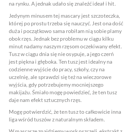
na rynku. A jednak udało się znaleźć ideał i hit.
Jedynym minusem tej mascary jest szczoteczka,
której po prostu trzeba się nauczyć. Jest ona dość
duża i początkowo sama robiłam nią sobie plamy
obok rzęs. Jednak bez problemu w ciągu kilku
minut nadamy naszym rzęsom oczekiwany efekt.
Tusz w ciągu dnia się nie osypuje, a jego czerń
jest piękna i głęboka. Ten tusz jest idealny na
codzienne wyjście do pracy, szkoły, czy na
uczelnię, ale sprawdzi się też na wieczorowe
wyjścia, gdy potrzebujemy mocniejszego
makijażu. Śmiało mogę powiedzieć, że ten tusz
daje nam efekt sztucznych rzęs.
Mogę potwierdzić, że ten tusz to całkowicie inna
liga wśród tuszów z naturalnym składem.
W mascarze znajdziemy wosk pszczeli, ekstrakt z