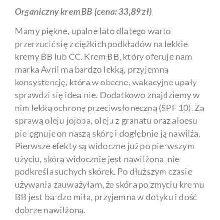
Organiczny krem BB (cena: 33,89 zł)
Mamy piękne, upalne lato dlatego warto
przerzucić się z ciężkich podkładów na lekkie
kremy BB lub CC. Krem BB, który oferuje nam
marka Avril ma bardzo lekką, przyjemną
konsystencję, która w obecne, wakacyjne upały
sprawdzi się idealnie. Dodatkowo znajdziemy w
nim lekką ochronę przeciwsłoneczną (SPF 10). Za
sprawą oleju jojoba, oleju z granatu oraz aloesu
pielęgnuje on naszą skórę i dogłębnie ją nawilża.
Pierwsze efekty są widoczne już po pierwszym
użyciu, skóra widocznie jest nawilżona, nie
podkreśla suchych skórek. Po dłuższym czasie
używania zauważyłam, że skóra po zmyciu kremu
BB jest bardzo miła, przyjemna w dotyku i dość
dobrze nawilżona.