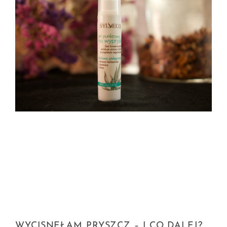
WYCISNĘŁAM PRYSZCZ – I CO DALEJ?