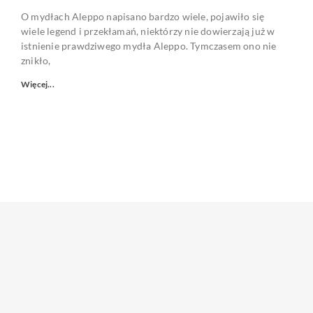
O mydłach Aleppo napisano bardzo wiele, pojawiło się
wiele legend i przekłamań, niektórzy nie dowierzają już w
istnienie prawdziwego mydła Aleppo. Tymczasem ono nie
znikło,
Więcej...