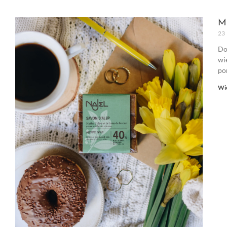
M
23 
Do
wi
po
Wię