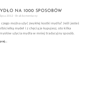
YDŁO NA 1000 SPOSOBÓW
lipca 2012
Brak komentarzy
 czego można użyć zwykłej kostki mydła? Jeśli jesteś
elbicielką mydeł i z chęcią je kupujesz, oto kilka
mysłów użycia mydła w mniej tradycyjny sposób.
cej...