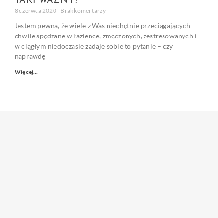
TAKI WAŻNY?
8 czerwca 2020
Brak komentarzy
Jestem pewna, że wiele z Was niechętnie przeciągających
chwile spędzane w łazience, zmęczonych, zestresowanych i
w ciągłym niedoczasie zadaje sobie to pytanie – czy
naprawdę
Więcej...