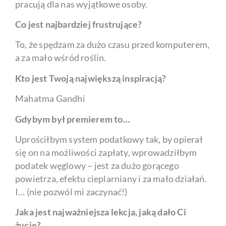
pracują dla nas wyjątkowe osoby.
Co jest najbardziej frustrujące?
To, że spędzam za dużo czasu przed komputerem,
a za mało wśród roślin.
Kto jest Twoją największą inspiracją?
Mahatma Gandhi
Gdybym był premierem to…
Uprościłbym system podatkowy tak, by opierał
się on na możliwości zapłaty, wprowadziłbym
podatek węglowy – jest za dużo gorącego
powietrza, efektu cieplarniany i za mało działań.
I… (nie pozwól mi zaczynać!)
Jaka jest najważniejsza lekcja, jaką dało Ci
życie?