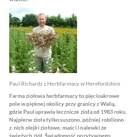
Paul Richards z Herbfarmacy w Herefordshire
Farma ziołowa herbfarmacy to pięcioakrowe
pole w pięknej okolicy przy granicy z Walią,
gdzie Paul uprawia lecznicze zioła od 1983 roku.
Najpierw zioła tylko suszono, później robiliono
z nich olejki ziołowe, maści i nalewki ze
świeżych ziół. Świadomość pozytywnego