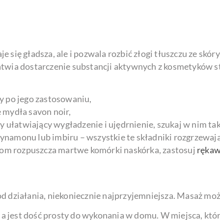
aje się gładsza, ale i pozwala rozbić złogi tłuszczu ze skó
łatwia dostarczenie substancji aktywnych z kosmetyków 
y po jego zastosowaniu,
 mydła savon noir,
ry ułatwiający wygładzenie i ujędrnienie, szukaj w nim t
y cynamonu lub imbiru – wszystkie te składniki rozgrzewają
zymom rozpuszcza martwe komórki naskórka, zastosuj
rękaw
od działania, niekoniecznie najprzyjemniejsza. Masaż mo
h, a jest dość prosty do wykonania w domu. W miejsca, k