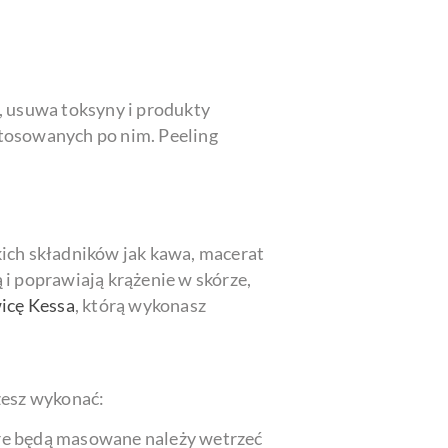
ry, usuwa toksyny i produkty
stosowanych po nim. Peeling
akich składników jak kawa, macerat
 i poprawiają krążenie w skórze,
icę Kessa
, którą wykonasz
żesz wykonać:
tóre będą masowane należy wetrzeć