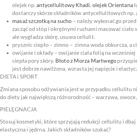
olejek np.
antycellulitowy Khadi
,
olejek Orientana
l
dostarczy skórze składników antycellulitowych np. z
masaż szczotką na sucho
– należy wykonać go przed 
zacząć od stóp i okrężnymi ruchami masować ciało w 
ale wygładza skórę, usuwa cellulit.
prysznic ciepło – zimno – zimna woda obkurcza, a c
owijanie i okłady – owijanie ciała folią na wcześ
ciepła pory skóry.
Błoto z Morza Martwego
przyspie
jest dobrze nawilżona, wzrasta jej napięcie i elasty
DIETA i SPORT
Zmiana sposobu odżywiania jest w przypadku cellulitu ni
do diety jak największą różnorodność – warzywa, owoce, k
PIELĘGNACJA
Stosuj kosmetyki, które sprzyjają redukcji cellulitu i dbaj
elastyczna i jędrna. Jakich składników szukać?