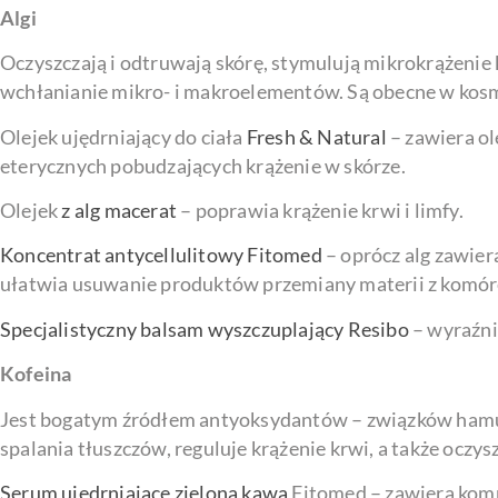
Algi
Oczyszczają i odtruwają skórę, stymulują mikrokrążenie
wchłanianie mikro- i makroelementów. Są obecne w kosm
Olejek ujędrniający do ciała
Fresh & Natural
– zawiera ol
eterycznych pobudzających krążenie w skórze.
Olejek
z alg macerat
– poprawia krążenie krwi i limfy.
Koncentrat antycellulitowy Fitomed
– oprócz alg zawier
ułatwia usuwanie produktów przemiany materii z komór
Specjalistyczny balsam wyszczuplający Resibo
– wyraźnie
Kofeina
Jest bogatym źródłem antyoksydantów – związków hamują
spalania tłuszczów, reguluje krążenie krwi, a także oczysz
Serum ujędrniające zielona kawa
Fitomed – zawiera kompl