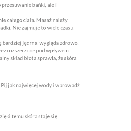
o przesuwanie bańki, ale i
ie całego ciała. Masaż należy
adki. Nie zajmuje to wiele czasu,
ę bardziej jędrna, wygląda zdrowo.
przez rozszerzone pod wpływem
lny skład błota sprawia, że skóra
. Pij jak najwięcej wody i wprowadź
zięki temu skóra staje się