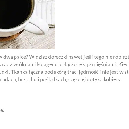
 dwa palce? Widzisz dołeczki nawet jeśli tego nie robisz? 
 wraz z włóknami kolagenu połączone są z mięśniami. Kied
ki. Tkanka łączna pod skórą traci jędrność i nie jest w 
a udach, brzuchu i pośladkach, częściej dotyka kobiety.
e.