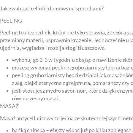
Jak zwalczać cellulit domowymi sposobami?
PEELING
Peeling to niezbędnik, który nie tyko sprawia, że skóra st
przemiany materii, usprawnia krążenie. Jednocześnie u
ujędrnia, wygładza i rozbija złogi tłuszczowe.
wykonuj go 2-3 w tygodniu dbając o nawilżenie skór
możesz wykonać peeling gruboziarnisty lub na bazie
peeling gruboziarnisty będzie działał jak masaż skó
z alg, olejki eteryczne z grejpfruta, pomarańczy cz
jeśli stosujesz mydło savon noir, które dzięki en
równoczesny masaż.
MASAŻ
Masaż antycellulitowy to jedna ze skuteczniejszych met
bańką chińską – efekty widać już po kilku zabiegac