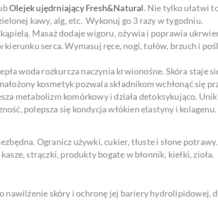
ub
Olejek ujędrniający Fresh&Natural
. Nie tylko ułatwi t
ielonej kawy, alg, etc. Wykonuj go 3 razy w tygodniu.
kąpielą. Masaż dodaje wigoru, ożywia i poprawia ukrwien
kierunku serca. Wymasuj ręce, nogi, tułów, brzuch i pośl
iepła woda rozkurcza naczynia krwionośne. Skóra staje si
niej nałożony kosmetyk pozwala składnikom wchłonąć się 
sza metabolizm komórkowy i działa detoksykująco. Unika
czność, polepsza się kondycja włókien elastyny i kolagenu.
ezbędna. Ogranicz używki, cukier, tłuste i słone potrawy
asze, strączki, produkty bogate w błonnik, kiełki, zioła.
 o nawilżenie skóry i ochronę jej bariery hydrolipidowej, d