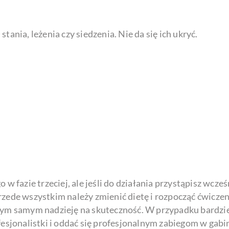
tania, leżenia czy siedzenia. Nie da się ich ukryć.
 w fazie trzeciej, ale jeśli do działania przystąpisz wcze
zede wszystkim należy zmienić dietę i rozpocząć ćwiczeni
a tym samym nadzieję na skuteczność. W przypadku bard
ofesjonalistki i oddać się profesjonalnym zabiegom w ga