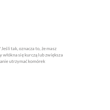
Jeśli tak, oznacza to, że masz
y włókna się kurczą lub zwiększa
stanie utrzymać komórek