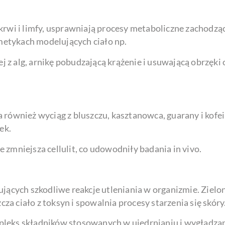
 krwi i limfy, usprawniają procesy metaboliczne zachodz
etykach modelujących ciało np.
ej z alg, arnikę pobudzającą krążenie i usuwającą obrzęki
a również wyciąg z bluszczu, kasztanowca, guarany i kofei
ek.
 zmniejsza cellulit, co udowodniły badania in vivo.
cych szkodliwe reakcje utleniania w organizmie. Zielo
cza ciało z toksyn i spowalnia procesy starzenia się skóry
eks składników stosowanych w ujędrnianiu i wygładzaniu 