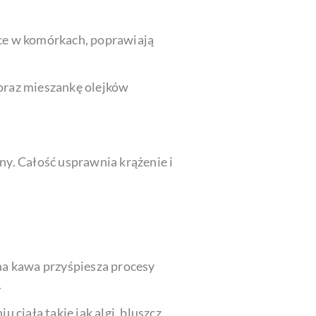
ące w komórkach, poprawiają
 oraz mieszankę olejków
ny. Całość usprawnia krążenie i
na kawa przyśpiesza procesy
.
ciała takie jak algi, bluszcz