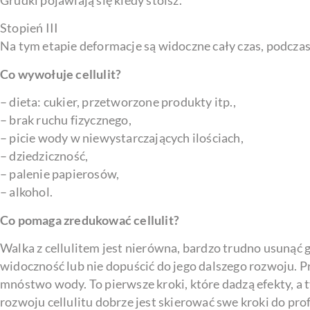
Grudki pojawiają się kiedy stoisz.
Stopień III
Na tym etapie deformacje są widoczne cały czas, podczas s
Co wywołuje cellulit?
– dieta: cukier, przetworzone produkty itp.,
– brak ruchu fizycznego,
– picie wody w niewystarczających ilościach,
– dziedziczność,
– palenie papierosów,
– alkohol.
Co pomaga zredukować cellulit?
Walka z cellulitem jest nierówna, bardzo trudno usunąć go
widoczność lub nie dopuścić do jego dalszego rozwoju. Pr
mnóstwo wody. To pierwsze kroki, które dadzą efekty, 
rozwoju cellulitu dobrze jest skierować swe kroki do pr