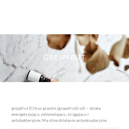
GREJPFRUT
grejpfrut (Citrus grandis (grapefruit) oil) – działa
energetyzująco, odświeżająco, ściągająco i
antybakteryjnie. Ma silne działanie antyoksydacyjne.