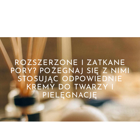
ROZSZERZONE I ZATKANE
PORY? POŻEGNAJ SIĘ Z NIMI
STOSUJĄC ODPOWIEDNIE
KREMY DO TWARZY I
PIELĘGNACJĘ