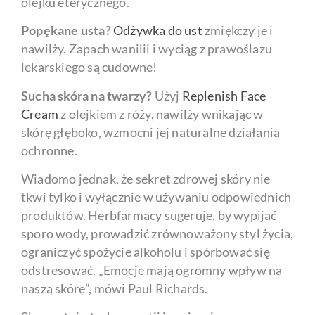
olejku eterycznego.
Popękane usta?
Odżywka do ust
zmiękczy je i
nawilży. Zapach wanilii i wyciąg z prawoślazu
lekarskiego są cudowne!
Sucha skóra na twarzy?
Użyj
Replenish Face
Cream
z olejkiem z róży, nawilży wnikając w
skórę głęboko, wzmocni jej naturalne działania
ochronne.
Wiadomo jednak, że sekret zdrowej skóry nie
tkwi tylko i wyłącznie w używaniu odpowiednich
produktów. Herbfarmacy sugeruje, by wypijać
sporo wody, prowadzić zrównoważony styl życia,
ograniczyć spożycie alkoholu i spórbować się
odstresować. „Emocje mają ogromny wpływ na
naszą skórę”, mówi Paul Richards.