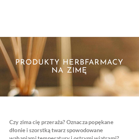
PRODUKTY HERBFARMACY
NA ZIMĘ
Czy zima cię przeraża? Oznacza popękane
dłonie i szorstką twarz spowodowane
wahaniami temperatury i ostrymi wiatrami?