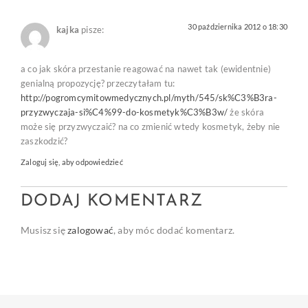
30 października 2012 o 18:30
kajka
pisze:
a co jak skóra przestanie reagować na nawet tak (ewidentnie)
genialną propozycję? przeczytałam tu:
http://pogromcymitowmedycznych.pl/myth/545/sk%C3%B3ra-
przyzwyczaja-si%C4%99-do-kosmetyk%C3%B3w/
że skóra
może się przyzwyczaić? na co zmienić wtedy kosmetyk, żeby nie
zaszkodzić?
Zaloguj się, aby odpowiedzieć
DODAJ KOMENTARZ
Musisz się
zalogować
, aby móc dodać komentarz.