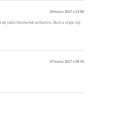
24 marca 2017 o 13:00
ak jakichkolwiek witamin. Skóra staje się
27 marca 2017 o 18:50