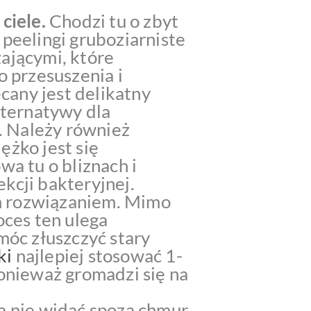
 ciele.
Chodzi tu o zbyt
 peelingi gruboziarniste
ającymi, które
o przesuszenia i
cany jest delikatny
lternatywy dla
w. Należy również
ężko jest się
wa tu o bliznach i
ekcji bakteryjnej.
ym rozwiązaniem. Mimo
oces ten ulega
óc złuszczyć stary
ki
najlepiej stosować 1-
ponieważ gromadzi się na
ca nie widać spoza chmur