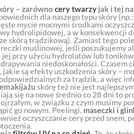
skóry – zarówno
cery twarzy
jak i tej na
owiednich dla naszego typu skóry (np.:
częste mycie mocnymi środkami oczyszcz
twy hydrolipidowej, a w konsekwencji d
 ze skórą trądzikową). Zamiast tego pole
ereczki muślinowej, jeśli poszukujemy a
 jej przy użyciu hydrolatów lub tonikó
zdrapywania niedoskonałości. Czasem ci
jakie są efekty uszkodzenia skóry – mo
 odpowiedzialnych za trądzik, a więc inf
demakijażu
skórę też nie jest najlepsz
ją się na nowe średnio co 28 dni to pr
jrzałym, w związku z czym musimy pom
ąpić go nowym. Peelingi,
maseczki i glin
również oczyszczanie cery przed snem, 
otoczenia.
ania
filtrów UV na co dzień
.
To, że słoń