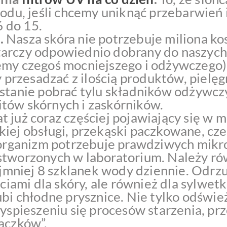
wodu, jeśli chcemy uniknąć przebarwień 
6 do 15.
.
Nasza skóra nie potrzebuje miliona k
tarczy odpowiednio dobrany do naszych
emy czegoś mocniejszego i odżywczego)
y przesadzać z ilością produktów, pielęg
 stanie pobrać tylu składników odżywcz
tów skórnych i zaskórników.
t już coraz częściej pojawiający się w 
kiej obsługi, przekąski paczkowane, cz
z organizm potrzebuje prawdziwych mik
 stworzonych w laboratorium. Należy ró
jmniej 8 szklanek wody dziennie. Odrz
ciami dla skóry, ale również dla sylwetk
ubi chłodne prysznice. Nie tylko odśwież
zyspieszeniu się procesów starzenia, p
jączków”.