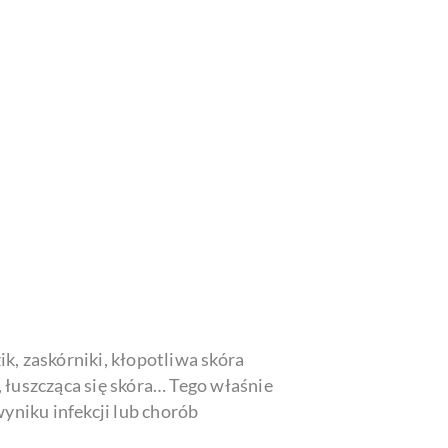
k, zaskórniki, kłopotliwa skóra
 łuszcząca się skóra… Tego właśnie
wyniku infekcji lub chorób