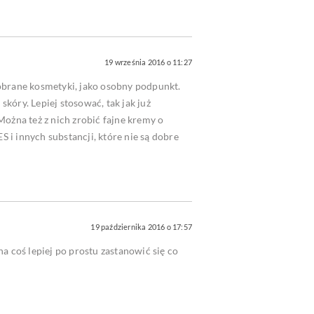
19 września 2016 o 11:27
obrane kosmetyki, jako osobny podpunkt.
kóry. Lepiej stosować, tak jak już
ożna też z nich zrobić fajne kremy o
S i innych substancji, które nie są dobre
19 października 2016 o 17:57
 coś lepiej po prostu zastanowić się co