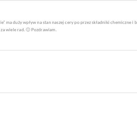
e” ma duży wpływ na stan naszej cery po przez składniki chemiczne i br
i za wiele rad. 🙂 Pozdrawiam.