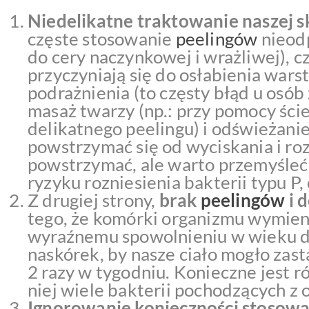
Niedelikatne traktowanie naszej 
częste stosowanie
peelingów
nieodp
do cery naczynkowej i wrażliwej), 
przyczyniają się do osłabienia wars
podrażnienia (to częsty błąd u osób
masaż twarzy (np.: przy pomocy ści
delikatnego peelingu) i odświeżanie
powstrzymać się od wyciskania i ro
powstrzymać, ale warto przemyśleć, 
ryzyku rozniesienia bakterii typu P,
Z drugiej strony,
brak
peelingów
i 
tego, że komórki organizmu wymienia
wyraźnemu spowolnieniu w wieku do
naskórek, by nasze ciało mogło zast
2 razy w tygodniu. Konieczne jest 
niej wiele bakterii pochodzących z 
Ignorowanie konieczności stosow