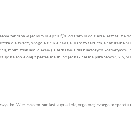
ebie zebrana w jednym miejscu 🙂 Dodałabym od siebie jeszcze: źle d
óre dla twarzy w ogóle się nie nadają. Bardzo zaburzają naturalne pH s
? Są, moim zdaniem, ciekawą alternatywą dla niektórych kosmetyków. M
stuję na sobie olej z pestek malin, bo jednak nie ma parabenów, SLS, SLE
szystko. Więc czasem zamiast kupna kolejnego magicznego preparatu na