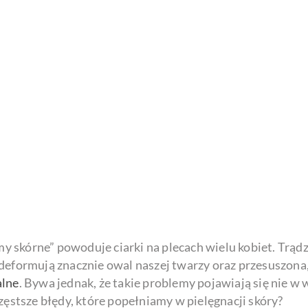
skórne” powoduje ciarki na plecach wielu kobiet. Trądzi
deformują znacznie owal naszej twarzy oraz przesuszona,
alne
. Bywa jednak, że takie problemy pojawiają się nie w 
zęstsze błędy, które popełniamy w pielęgnacji skóry?