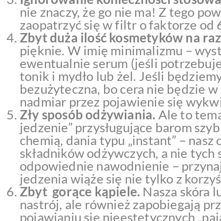
nie znaczy, że go nie ma! Z tego po
zaopatrzyć się w filtr o faktorze od 
Zbyt duża ilość kosmetyków na raz
pięknie. W imię minimalizmu – wys
ewentualnie serum (jeśli potrzebuj
tonik i mydło lub żel. Jeśli będziem
bezużyteczna, bo cera nie będzie w
nadmiar przez pojawienie się wykwi
Zły sposób odżywiania.
Ale to tema
jedzenie” przysługujące barom szyb
chemią, dania typu „instant” – nas
składników odżywczych, a nie tych
odpowiednie nawodnienie – przyna
jedzenia wiąże się nie tylko z korzyś
Zbyt gorące kąpiele.
Nasza skóra l
nastrój, ale również zapobiegają pr
pojawianiu się nieestetycznych „pa