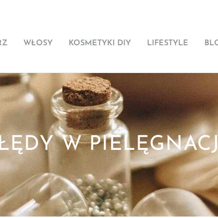
RZ
WŁOSY
KOSMETYKI DIY
LIFESTYLE
BL
ŁĘDY W PIELĘGNACJ