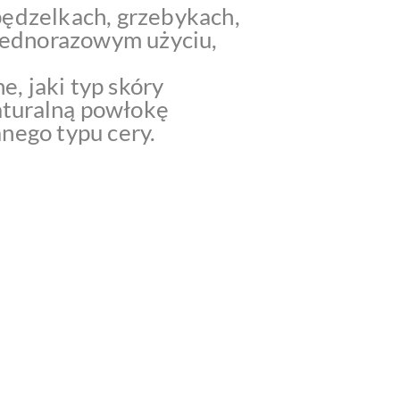
pędzelkach, grzebykach,
 jednorazowym użyciu,
, jaki typ skóry
naturalną powłokę
nego typu cery.