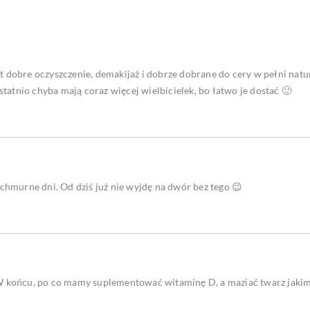
dobre oczyszczenie, demakijaż i dobrze dobrane do cery w pełni natu
tatnio chyba mają coraz więcej wielbicielek, bo łatwo je dostać 🙂
chmurne dni. Od dziś już nie wyjdę na dwór bez tego 😉
W końcu, po co mamy suplementować witaminę D, a maziać twarz jaki