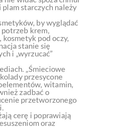
i plam starczych należy
osmetyków, by wyglądać
 potrzeb krem,
, kosmetyk pod oczy,
nacja stanie się
ych i „wyrzucać”
mediach. „Śmieciowe
ekolady przesycone
roelementów, witamin,
wnież zadbać o
ucenie przetworzonego
i.
ają cerę i poprawiają
rzesuszeniom oraz