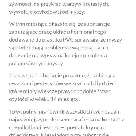
żywności, na przykład warzyw liściastych,
wywołuje otyłość wśród myszy.
W tym miesiącu okazało się, że substancje
zaburzające pracę układu hormonalnego
dodawane do plastiku PVC sprawiają, że myszy
są otyłe i mają problemy z wątrobą – a ich
działanie ma wpływ na kolejne pokolenia
potomków tych myszy.
Jeszcze jedno badanie pokazuje, że kobiety z
resztkami pestycydów we krwi rodziły dzieci,
które miały większe prawdopodobieństwo
otyłości w wieku 14 miesięcy.
To wspólny mianownik wszystkich tych badań:
najważniejszym okresem narażenia na kontakt z
chemikaliami jest okres prenatalny oraz
dzieciństwo. Nie wiadomo czy substancje