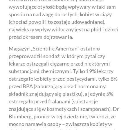
wywołujące otyłość będą wpływały w taki sam
sposób na nadwagę dorosłych, kobiet w ciąży
(chociaż powoli i to zostaje udowadniane),
największy wpływ widoczny jest na płód i dzieci
przed okresem dojrzewania.
Magazyn „Scientific American” ostatnio
przeprowadził sondaż, w którym pytał czy
lekarze ostrzegali ciężarne przed niektórymi
substancjami chemicznymi. Tylko 19% lekarzy
ostrzegało kobiety przed pestycydami, tylko 8%
przed BPA (zaburzający układ hormonalny
składnik znajdujący się plastiku), a jedynie 5%
ostrzegało przed ftalanami (substancje
znajdujące się w kosmetykach i szamponach). Dr
Blumberg, pionier w tej dziedzinie, twierdzi, że
mocno namawia osoby – zwłaszcza kobiety w