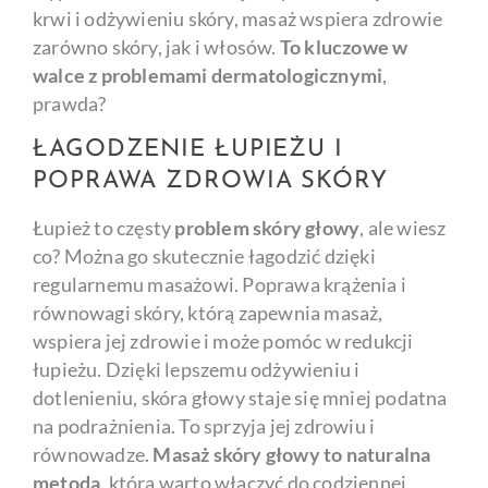
krwi i odżywieniu skóry, masaż wspiera zdrowie
zarówno skóry, jak i włosów.
To kluczowe w
walce z problemami dermatologicznymi
,
prawda?
ŁAGODZENIE ŁUPIEŻU I
POPRAWA ZDROWIA SKÓRY
Łupież to częsty
problem skóry głowy
, ale wiesz
co? Można go skutecznie łagodzić dzięki
regularnemu masażowi. Poprawa krążenia i
równowagi skóry, którą zapewnia masaż,
wspiera jej zdrowie i może pomóc w redukcji
łupieżu. Dzięki lepszemu odżywieniu i
dotlenieniu, skóra głowy staje się mniej podatna
na podrażnienia. To sprzyja jej zdrowiu i
równowadze.
Masaż skóry głowy to naturalna
metoda
, którą warto włączyć do codziennej