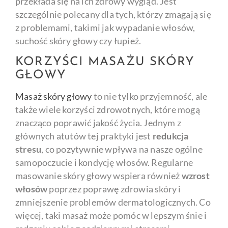
przekłada się na ich zdrowy wygląd. Jest
szczególnie polecany dla tych, którzy zmagają się
z problemami, takimi jak wypadanie włosów,
suchość skóry głowy czy łupież.
KORZYŚCI MASAŻU SKÓRY
GŁOWY
Masaż skóry głowy
to nie tylko przyjemność, ale
także wiele korzyści zdrowotnych, które mogą
znacząco poprawić jakość życia. Jednym z
głównych atutów tej praktyki jest
redukcja
stresu
, co pozytywnie wpływa na nasze ogólne
samopoczucie i kondycję włosów. Regularne
masowanie skóry głowy wspiera również
wzrost
włosów
poprzez poprawę zdrowia skóry i
zmniejszenie problemów dermatologicznych. Co
więcej, taki masaż może pomóc w lepszym śnie i