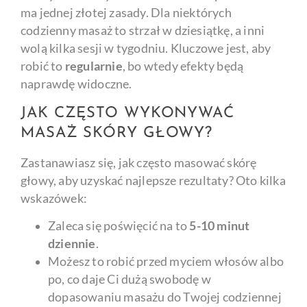
ma jednej złotej zasady. Dla niektórych
codzienny masaż to strzał w dziesiątkę, a inni
wolą kilka sesji w tygodniu. Kluczowe jest, aby
robić to
regularnie
, bo wtedy efekty będą
naprawdę widoczne.
JAK CZĘSTO WYKONYWAĆ
MASAŻ SKÓRY GŁOWY?
Zastanawiasz się, jak często masować skórę
głowy, aby uzyskać najlepsze rezultaty? Oto kilka
wskazówek:
Zaleca się poświęcić na to
5-10 minut
dziennie
.
Możesz to robić przed myciem włosów albo
po, co daje Ci dużą swobodę w
dopasowaniu masażu do Twojej codziennej