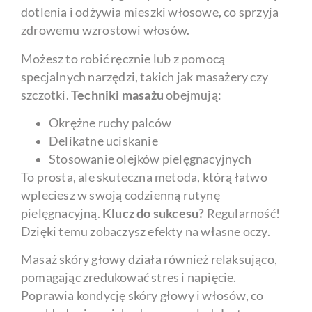
dotlenia i odżywia mieszki włosowe, co sprzyja
zdrowemu wzrostowi włosów.
Możesz to robić ręcznie lub z pomocą
specjalnych narzędzi, takich jak masażery czy
szczotki.
Techniki masażu
obejmują:
Okrężne ruchy palców
Delikatne uciskanie
Stosowanie olejków pielęgnacyjnych
To prosta, ale skuteczna metoda, którą łatwo
wpleciesz w swoją codzienną rutynę
pielęgnacyjną.
Klucz do sukcesu?
Regularność!
Dzięki temu zobaczysz efekty na własne oczy.
Masaż skóry głowy działa również relaksująco,
pomagając zredukować stres i napięcie.
Poprawia kondycję skóry głowy i włosów, co