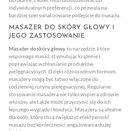
Uciskanie, z kolei, można dostosować do
indywidualnych preferencji, co pozwala na
bardziej spersonalizowane podejście do masażu.
MASAŻER DO SKÓRY GŁOWY I
JEGO ZASTOSOWANIE
Masażer do skóry głowy
to narzędzie, które
wspomaga masaż, stymulując krążenie i
poprawiając wchłanianie produktów
pielęgnacyjnych. Dzięki różnorodnym formom,
masażery mogą być łatwo włączone do
codziennej rutyny pielęgnacyjnej. Regularne
stosowanie masażera nie tylko wspiera zdrowie
włosów, ale także może przyczynić się do ich
lepszego wyglądu i kondycji. Masażery są idealne
dla osób, które chcą zwiększyć efektywność
masażu bez konieczności angażowania dużej