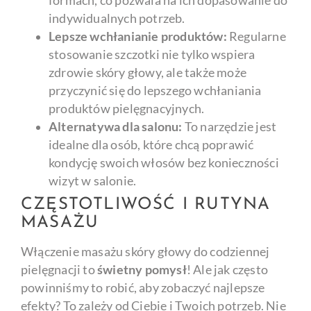
formach, co pozwala na ich dopasowanie do
indywidualnych potrzeb.
Lepsze wchłanianie produktów:
Regularne
stosowanie szczotki nie tylko wspiera
zdrowie skóry głowy, ale także może
przyczynić się do lepszego wchłaniania
produktów pielęgnacyjnych.
Alternatywa dla salonu:
To narzędzie jest
idealne dla osób, które chcą poprawić
kondycję swoich włosów bez konieczności
wizyt w salonie.
CZĘSTOTLIWOŚĆ I RUTYNA
MASAŻU
Włączenie masażu skóry głowy do codziennej
pielęgnacji to
świetny pomysł
! Ale jak często
powinniśmy to robić, aby zobaczyć najlepsze
efekty? To zależy od Ciebie i Twoich potrzeb. Nie