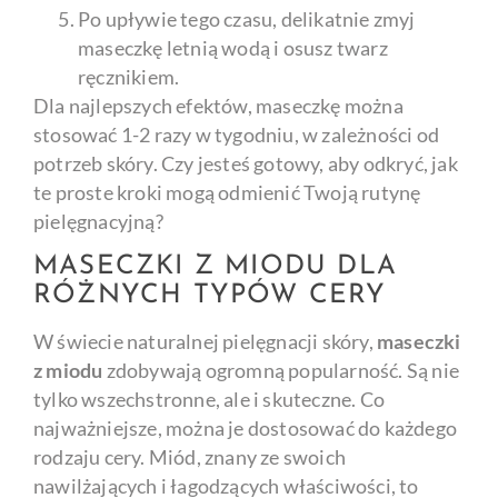
Po upływie tego czasu, delikatnie zmyj
maseczkę letnią wodą i osusz twarz
ręcznikiem.
Dla najlepszych efektów, maseczkę można
stosować 1-2 razy w tygodniu, w zależności od
potrzeb skóry. Czy jesteś gotowy, aby odkryć, jak
te proste kroki mogą odmienić Twoją rutynę
pielęgnacyjną?
MASECZKI Z MIODU DLA
RÓŻNYCH TYPÓW CERY
W świecie naturalnej pielęgnacji skóry,
maseczki
z miodu
zdobywają ogromną popularność. Są nie
tylko wszechstronne, ale i skuteczne. Co
najważniejsze, można je dostosować do każdego
rodzaju cery. Miód, znany ze swoich
nawilżających i łagodzących właściwości, to