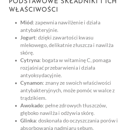
PODSTAWOWE SKŁADNIKI I ICH
WŁAŚCIWOŚCI
Miód
: zapewnia nawilżenie i działa
antybakteryjnie.
Jogurt
: dzięki zawartości kwasu
mlekowego, delikatnie złuszcza i nawilża
skórę.
Cytryna
: bogata w witaminę C, pomaga
rozjaśniać przebarwienia i działa
antyoksydacyjnie.
Cynamon
: znany ze swoich właściwości
antybakteryjnych, może pomóc w walce z
trądzikiem.
Awokado
: pełne zdrowych tłuszczów,
głęboko nawilża i odżywia skórę.
Glinka
: doskonała do oczyszczania porów i
absorbowania nadmiaru sebum.