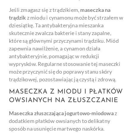
Jeśli zmagasz się z trądzikiem,
maseczka na
trądzik
z miodu i cynamonu może być strzałem w
dziesiątkę. Ta antybakteryjna mieszanka
skutecznie zwalcza bakterie i stany zapalne,
które są głównymi przyczynami trądziku. Miód
zapewnia nawilżenie, a cynamon działa
antybakteryjnie, pomagając w redukcji
wyprysków. Regularne stosowanie tej maseczki
może przyczynić się do poprawy stanu skóry
trądzikowej, pozostawiając ją czystą i zdrową.
MASECZKA Z MIODU I PŁATKÓW
OWSIANYCH NA ZŁUSZCZANIE
Maseczka złuszczająca jogurtowo-miodowa
z
dodatkiem płatków owsianych to delikatny
sposób na usunięcie martwego naskórka.