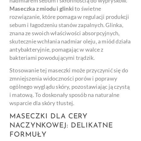
nadmiarem sebum i skłonnością do wyprysków.
Maseczka z miodu i glinki
to świetne
rozwiązanie, które pomaga w regulacji produkcji
sebum i łagodzeniu stanów zapalnych. Glinka,
znana ze swoich właściwości absorpcyjnych,
skutecznie wchłania nadmiar oleju, a miód działa
antybakteryjnie, pomagając w walce z
bakteriami powodującymi trądzik.
Stosowanie tej maseczki może przyczynić się do
zmniejszenia widoczności porów i poprawy
ogólnego wyglądu skóry, pozostawiając ją czystą
i matową. To doskonały sposób na naturalne
wsparcie dla skóry tłustej.
MASECZKI DLA CERY
NACZYNKOWEJ: DELIKATNE
FORMUŁY