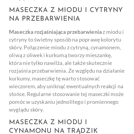
MASECZKA Z MIODU I CYTRYNY
NA PRZEBARWIENIA
Maseczka rozjaśniająca przebarwienia
z miodu i
cytryny to świetny sposób na poprawę kolorytu
skóry. Połączenie miodu z cytryną, cynamonem,
oliwą z oliwek i kurkumą tworzy mieszankę,
która nie tylko nawilża, ale także skutecznie
rozjaśnia przebarwienia. Ze względu na działanie
kurkumy, maseczkę tę warto stosować
wieczorem, aby uniknąć ewentualnych reakcji na
słońce. Regularne stosowanie tej maseczki może
pomóc w uzyskaniu jednolitego i promiennego
wyglądu skóry.
MASECZKA Z MIODU I
CYNAMONU NA TRĄDZIK