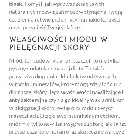
blask
. Pomyśl, jak wprowadzenie takich
naturalnych rozwiązań może wpłynąć na Twoją
codzienną rutynę pielęgnacyjną i jakie korzyści
może przynieść Twojej skórze.
WŁAŚCIWOŚCI MIODU W
PIELĘGNACJI SKÓRY
Miód, ten cudowny dar od pszczół, to nie tylko
pyszny dodatek do naszej diety. To także
prawdziwa kopalnia składników odżywczych,
witamin i minerałów, które mogą zdziałać cuda
dla naszej skóry. Jego
właściwości nawilżające
i
antybakteryjne
czynią go idealnym składnikiem
w pielęgnacji skóry, zwłaszcza w domowych
maseczkach. Dzięki swoim unikalnym cechom,
miód nie tylko nawilża i wygładza skórę, ale także
przyspiesza gojenie ran oraz skutecznie walczy z