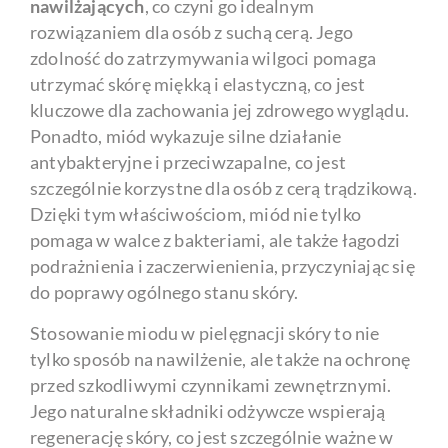
nawilżających
, co czyni go idealnym
rozwiązaniem dla osób z suchą cerą. Jego
zdolność do zatrzymywania wilgoci pomaga
utrzymać skórę miękką i elastyczną, co jest
kluczowe dla zachowania jej zdrowego wyglądu.
Ponadto, miód wykazuje silne działanie
antybakteryjne i przeciwzapalne, co jest
szczególnie korzystne dla osób z cerą trądzikową.
Dzięki tym właściwościom, miód nie tylko
pomaga w walce z bakteriami, ale także łagodzi
podrażnienia i zaczerwienienia, przyczyniając się
do poprawy ogólnego stanu skóry.
Stosowanie miodu w pielęgnacji skóry to nie
tylko sposób na nawilżenie, ale także na ochronę
przed szkodliwymi czynnikami zewnętrznymi.
Jego naturalne składniki odżywcze wspierają
regenerację skóry, co jest szczególnie ważne w