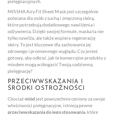
pielęgnacyjnych.
MISSHA Airy Fit Sheet Mask jest szczególnie
polecana dla osób z suchą i zmęczoną skórą,
które potrzebują dodatkowego nawilżenia i
odżywienia. Dzięki swojej formule, maska ta nie
tylko nawilża, ale także wspiera regenerację
skóry. To jest kluczowe dla zachowania jej
zdrowego i promiennego wyglądu. Czy jesteś
gotowy, aby odkryć, jak te komercyjne produkty z
miodem mogą wzbogacić Twoją codzienną
pielęgnację?
PRZECIWWSKAZANIA I
ŚRODKI OSTROŻNOŚCI
Chociaż
miód
jest powszechnie ceniony za swoje
właściwości pielęgnacyjne, istnieją pewne
przeciwwskazania do jego stosowania
, które