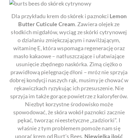
Dla przykładu krem do skórek i paznokci
Lemon
Butter Cuticule Cream
. Zawiera olejek ze
słodkich migdałów, wyciąg ze skórki cytrynowej
o działaniu zmiękczającym i nawilżającym,
witaminę E, która wspomaga regenerację oraz
masło kakaowe – natłuszczające i ułatwiające
usunięcie zbędnego naskórka. Zimą ciężko o
prawidłową pielęgnację dłoni – mróz nie sprzyja
dobrej kondycji naszych rąk, musimy je chować w
rękawiczkach ryzykując ich przesuszenie. Nie
sprzyja im także gorące powietrze z kaloryferów.
Niezbyt korzystne środowisko może
spowodować, że skóra wokół paznokci zacznie
pękać, tworząc nieestetyczne „zadziorki”. I
właśnie z tym problemem pomoże nam się
uporać krem od Burt’s Bees.
Niewielka ilość