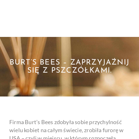
BURT’S BEES – ZAPRZYJAŹNIJ
SIĘ Z PSZCZÓŁKAMI.
Firma Burt’s Bees zdobyła sobie przychylność
wielu kobiet na całym świecie, zrobiła furorę w
USA – czyli w miejscu, w którym rozpoczęła