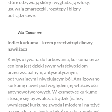
które odżywiają skórę i wygładzają włosy,
usuwają zmarszczki, rozstępy i blizny
potrądzikowe.
WikiCommons
Indie: kurkuma – krem przeciwtrądzikowy,
nawilżacz
Kiedyś używana do farbowania, kurkuma teraz
ceniona jest dzięki swym właściwościom
przeciwzapalnym, antyseptycznym,
odtruwającym i niwelującym ból. Analizowano
kurkumę nawet pod względem jej właściwości
antynowotworowych. W kosmetyce kurkumę
stosuje się, by zwalczać trądzik (należy
wymieszać kurkumę z wodą i miodem i nałożyć
na ogniska zapalne trądziku) oraz by zmiękczyć