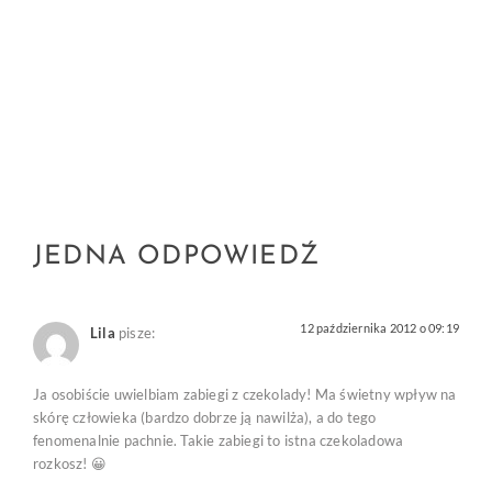
JEDNA ODPOWIEDŹ
12 października 2012 o 09:19
Lila
pisze:
Ja osobiście uwielbiam zabiegi z czekolady! Ma świetny wpływ na
skórę człowieka (bardzo dobrze ją nawilża), a do tego
fenomenalnie pachnie. Takie zabiegi to istna czekoladowa
rozkosz! 😀