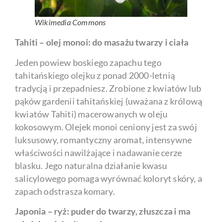
Wikimedia Commons
Tahiti – olej monoi: do masażu twarzy i ciała
Jeden powiew boskiego zapachu tego
tahitańskiego olejku z ponad 2000-letnią
tradycją i przepadniesz. Zrobione z kwiatów lub
pąków gardenii tahitańskiej (uważana z królową
kwiatów Tahiti) macerowanych w oleju
kokosowym. Olejek monoi ceniony jest za swój
luksusowy, romantyczny aromat, intensywne
właściwości nawilżające i nadawanie cerze
blasku. Jego naturalna działanie kwasu
salicylowego pomaga wyrównać koloryt skóry, a
zapach odstrasza komary.
Japonia – ryż: puder do twarzy, złuszcza i ma