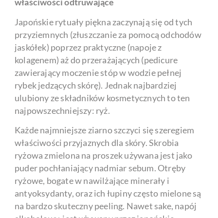
właściwości odtruwające
Japońskie rytuały piękna zaczynają się od tych
przyziemnych (złuszczanie za pomocą odchodów
jaskółek) poprzez praktyczne (napoje z
kolagenem) aż do przerażających (pedicure
zawierający moczenie stóp w wodzie pełnej
rybek jedzących skórę). Jednak najbardziej
ulubiony ze składników kosmetycznych to ten
najpowszechniejszy: ryż.
Każde najmniejsze ziarno szczyci się szeregiem
właściwości przyjaznych dla skóry. Skrobia
ryżowa zmielona na proszek używana jest jako
puder pochłaniający nadmiar sebum. Otręby
ryżowe, bogate w nawilżające minerały i
antyoksydanty, oraz ich łupiny często mielone są
na bardzo skuteczny peeling. Nawet sake, napój