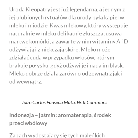
Uroda Kleopatry jest już legendarna, a jednym z
jej ulubionych rytuałów dla urody była kąpiel w
mleku i miodzie. Kwas mlekowy, który występuje
naturalnie w mleku delikatnie złuszcza, usuwa
martwe komórki, a zawarte w nim witaminy A i D
odżywiają i zmiękczają skórę. Mleko może
zdziałać cuda w przypadku włosów, którym
brakuje połysku, gdyż odżywi je i nada im blask.
Mleko dobrze działa zarówno od zewnątrz jak i
od wewnątrz.
Juan Carlos Fonseca Mata: WikiCommons
Indonezja – jaśmin: aromaterapia, środek
przeciwbólowy
Zapach wydostający się tych maleńkich