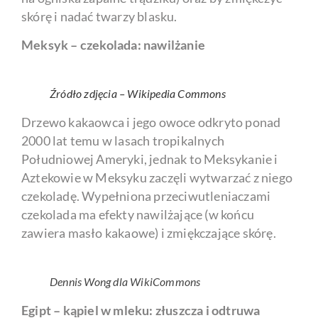
skórę i nadać twarzy blasku.
Meksyk – czekolada: nawilżanie
Źródło zdjęcia – Wikipedia Commons
Drzewo kakaowca i jego owoce odkryto ponad
2000 lat temu w lasach tropikalnych
Południowej Ameryki, jednak to Meksykanie i
Aztekowie w Meksyku zaczęli wytwarzać z niego
czekoladę. Wypełniona przeciwutleniaczami
czekolada ma efekty nawilżające (w końcu
zawiera masło kakaowe) i zmiękczające skórę.
Dennis Wong dla WikiCommons
Egipt – kąpiel w mleku: złuszcza i odtruwa