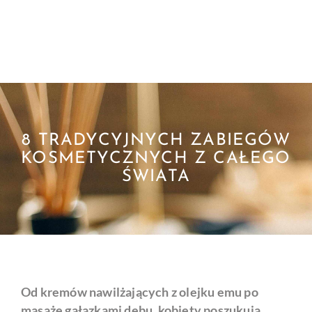
8 TRADYCYJNYCH ZABIEGÓW
KOSMETYCZNYCH Z CAŁEGO
ŚWIATA
Od kremów nawilżających z olejku emu po
masaże gałązkami dębu, kobiety poszukują