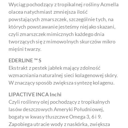
Wyciąg pochodzący z tropikalnej rośliny Acmella
olacea natychmiast zmniejsza ilość
powstających zmarszczek, szczególnie tych, na
których powstawanie jesteśmy niejako skazani,
czyli zmarszczek mimicznych każdego dnia
tworzących się z mimowolnych skurczów mikro
mięśni twarzy.
EDERLINE ™ S
Ekstrakt z pestek jabłek mający zdolność
wzmacniania naturalnej sieci kolagenowej skóry.
W znaczący sposób zwiększa syntezę kolagenu.
LIPACTIVE INCA Inchi
Czyli roślinny olej pochodzący z tropikalnych
lasów deszczowych Ameryki Południowej,
bogaty w kwasy tłuszczwe Omega 3, 6 i 9.
Zapobiega utracie wody z naskórka, zwiększa