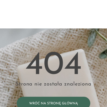
404
Strona nie została znaleziona
WRÓĆ NA STRONĘ GŁÓWNĄ