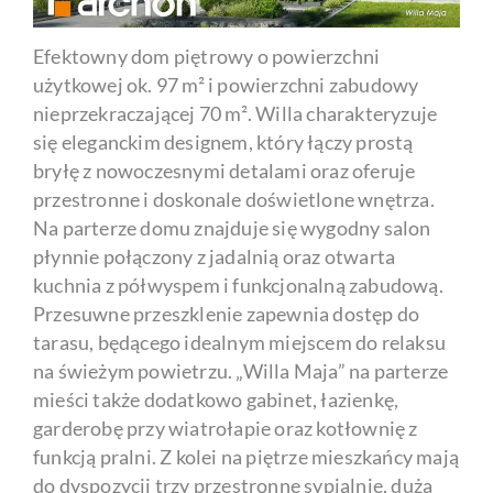
Efektowny dom piętrowy o powierzchni
użytkowej ok. 97 m² i powierzchni zabudowy
nieprzekraczającej 70 m². Willa charakteryzuje
się eleganckim designem, który łączy prostą
bryłę z nowoczesnymi detalami oraz oferuje
przestronne i doskonale doświetlone wnętrza.
Na parterze domu znajduje się wygodny salon
płynnie połączony z jadalnią oraz otwarta
kuchnia z półwyspem i funkcjonalną zabudową.
Przesuwne przeszklenie zapewnia dostęp do
tarasu, będącego idealnym miejscem do relaksu
na świeżym powietrzu. „Willa Maja” na parterze
mieści także dodatkowo gabinet, łazienkę,
garderobę przy wiatrołapie oraz kotłownię z
funkcją pralni. Z kolei na piętrze mieszkańcy mają
do dyspozycji trzy przestronne sypialnie, dużą