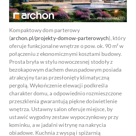
Kompaktowy dom parterowy
(
archon.pl/projekty-domow-parterowych
), który
oferuje funkcjonalne wnętrze o pow. ok. 90 m² w
połączeniu z ekonomicznymi kosztami budowy.
Prosta bryła w stylu nowoczesnej stodoły z
bezokapowym dachem dwuspadowym posiada
atrakcyjny taras przesłonięty klimatyczną
pergolą. Wykończenie elewacji podkreśla
charakter domu, a odpowiednio rozmieszczone
przeszklenia gwarantują piękne doświetlenie
wnętrza. Ustawny salon oferuje miejsce, by
ustawić wygodny zestaw wypoczynkowy przy
kominku, a w jadalni witrynę na nakrycia
obiadowe. Kuchnia z wyspą i spiżarnią