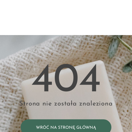
404
Strona nie została znaleziona
WRÓĆ NA STRONĘ GŁÓWNĄ