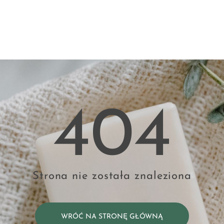
404
Strona nie została znaleziona
WRÓĆ NA STRONĘ GŁÓWNĄ