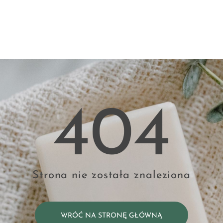
404
Strona nie została znaleziona
WRÓĆ NA STRONĘ GŁÓWNĄ