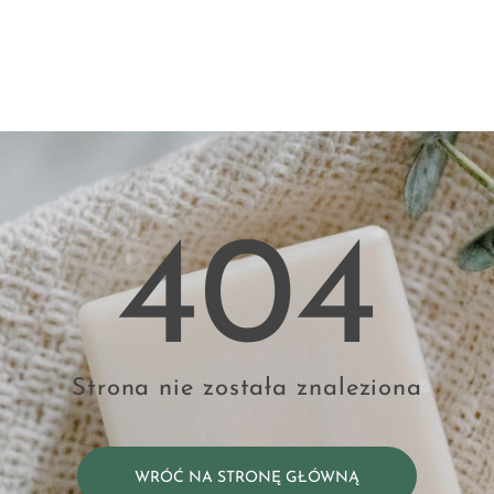
404
Strona nie została znaleziona
WRÓĆ NA STRONĘ GŁÓWNĄ