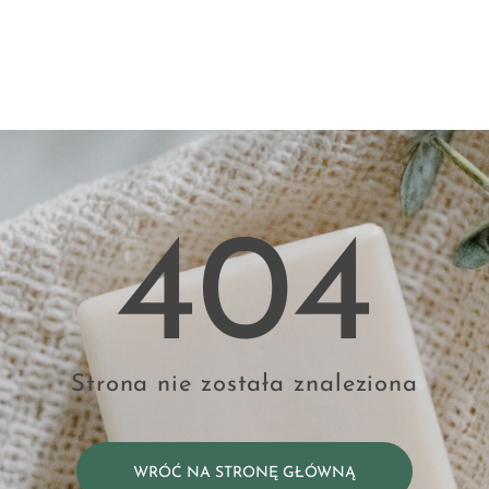
404
Strona nie została znaleziona
WRÓĆ NA STRONĘ GŁÓWNĄ