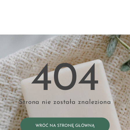
404
Strona nie została znaleziona
WRÓĆ NA STRONĘ GŁÓWNĄ