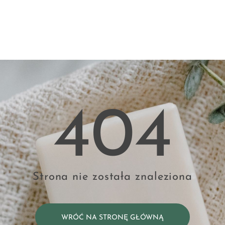
404
Strona nie została znaleziona
WRÓĆ NA STRONĘ GŁÓWNĄ