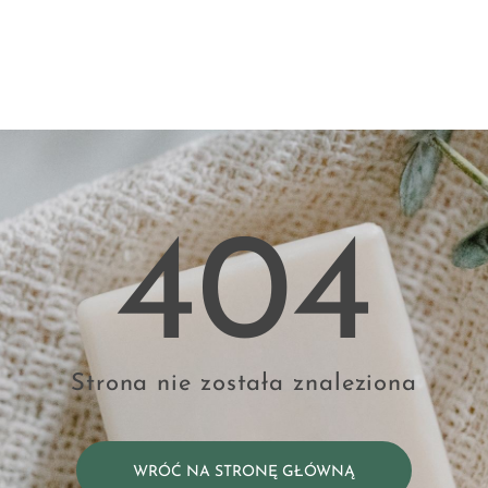
404
Strona nie została znaleziona
WRÓĆ NA STRONĘ GŁÓWNĄ