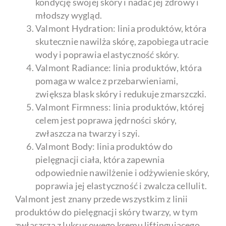
kondycję swojej skóry i nadać jej zdrowy i
młodszy wygląd.
Valmont Hydration: linia produktów, która
skutecznie nawilża skórę, zapobiega utracie
wody i poprawia elastyczność skóry.
Valmont Radiance: linia produktów, która
pomaga w walce z przebarwieniami,
zwiększa blask skóry i redukuje zmarszczki.
Valmont Firmness: linia produktów, której
celem jest poprawa jędrności skóry,
zwłaszcza na twarzy i szyi.
Valmont Body: linia produktów do
pielęgnacji ciała, która zapewnia
odpowiednie nawilżenie i odżywienie skóry,
poprawia jej elastyczność i zwalcza cellulit.
Valmont jest znany przede wszystkim z linii
produktów do pielęgnacji skóry twarzy, w tym
zwłaszcza z luksusowego kremu liftingującego