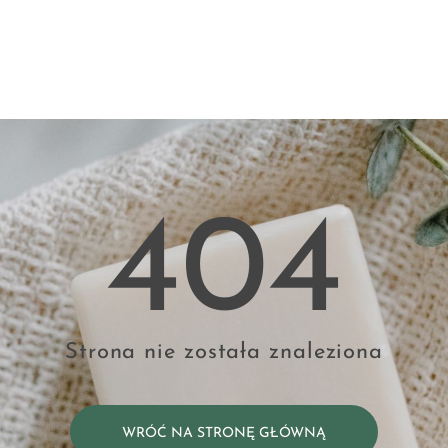
404
Strona nie została znaleziona
WRÓĆ NA STRONĘ GŁÓWNĄ