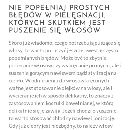
NIE POPEŁNIAJ PROSTYCH
BŁĘDÓW W PIELĘGNACJI,
KTÓRYCH SKUTKIEM JEST
PUSZENIE SIĘ WŁOSÓW
Skoro już wiadomo, czego potrzebują puszące się
włosy, to warto poruszyć jeszcze kwestię często
popełnianych błędów. Może być to zbytnie
pocieranie włosów czy wykręcanie po myciu, ale i
suszenie gorącym nawiewem bądź stylizacja na
ciepło. W odniesieniu do włosów kręconych
ważne jest stosowanie olejków na włosy, ale i
wycieranie ich w sposób delikatny, to znaczy z
zastosowaniem koszulki bawełnianej, w którą
delikatnie się je zawija. Jeżeli chodzi o suszenie,
to warto stosować chłodny nawiew i jonizację.
Gdy już ciepły jest niezbędny, to należy włosy