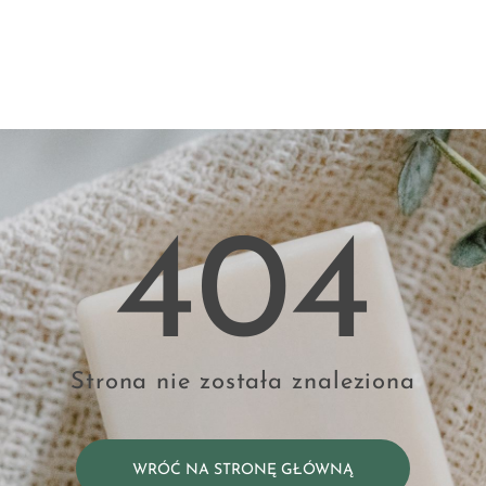
404
Strona nie została znaleziona
WRÓĆ NA STRONĘ GŁÓWNĄ