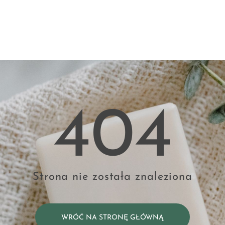
404
Strona nie została znaleziona
WRÓĆ NA STRONĘ GŁÓWNĄ