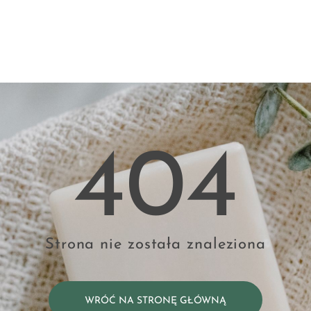
404
Strona nie została znaleziona
WRÓĆ NA STRONĘ GŁÓWNĄ