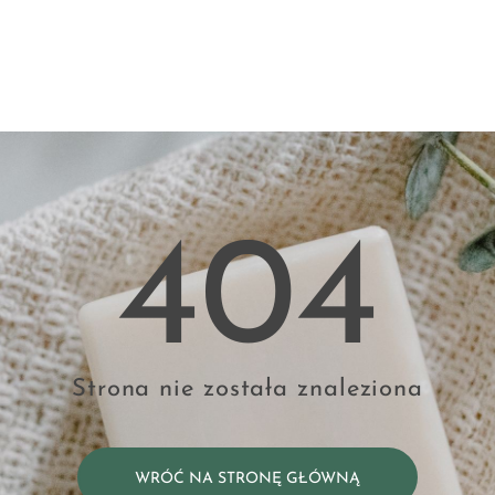
404
Strona nie została znaleziona
WRÓĆ NA STRONĘ GŁÓWNĄ