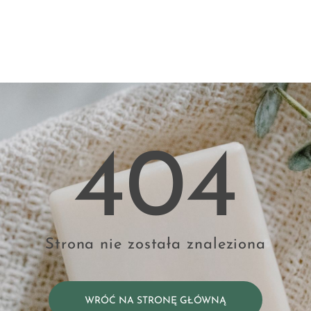
404
Strona nie została znaleziona
WRÓĆ NA STRONĘ GŁÓWNĄ