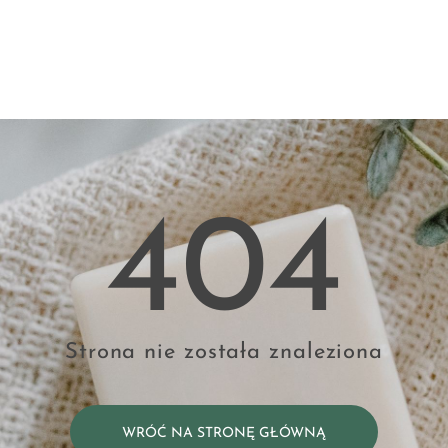
404
Strona nie została znaleziona
WRÓĆ NA STRONĘ GŁÓWNĄ