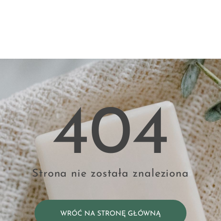
404
Strona nie została znaleziona
WRÓĆ NA STRONĘ GŁÓWNĄ