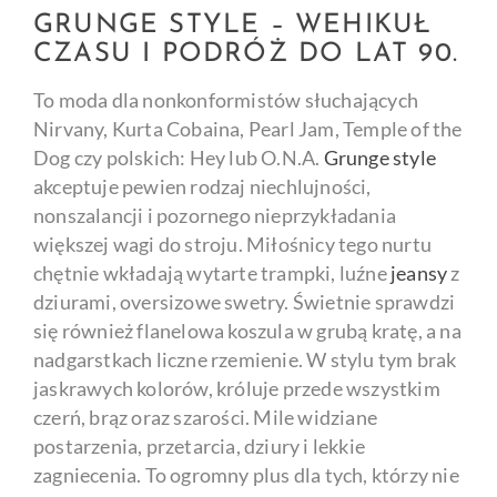
GRUNGE STYLE – WEHIKUŁ
CZASU I PODRÓŻ DO LAT 90.
To moda dla nonkonformistów słuchających
Nirvany, Kurta Cobaina, Pearl Jam, Temple of the
Dog czy polskich: Hey lub O.N.A.
Grunge style
akceptuje pewien rodzaj niechlujności,
nonszalancji i pozornego nieprzykładania
większej wagi do stroju. Miłośnicy tego nurtu
chętnie wkładają wytarte trampki, luźne
jeansy
z
dziurami, oversizowe swetry. Świetnie sprawdzi
się również flanelowa koszula w grubą kratę, a na
nadgarstkach liczne rzemienie. W stylu tym brak
jaskrawych kolorów, króluje przede wszystkim
czerń, brąz oraz szarości. Mile widziane
postarzenia, przetarcia, dziury i lekkie
zagniecenia. To ogromny plus dla tych, którzy nie