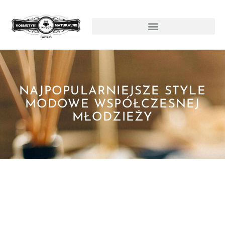
NAJPOPULARNIEJSZE STYLE
MODOWE WSPÓŁCZESNEJ
MŁODZIEŻY