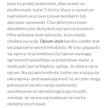
buty na grubej podeszwie, albo nawet na
platformach, luźne T-shirty, bluzy z rozmytym
nadrukiem oraz oversizowe bomberki lub
skórzane ramoneski. Charakterystycznym
dodatkiem jest duża ilość wyrazistej biżuterii.
Mile widziane duże łańcuchy, bransoletki,
chokery na szyję.
Opium style
bardzo szybko stał
się popularny wśród młodzieży. W sieci pojawiła
się opinia, że prawdziwy styl opium wymaga
ogromnych wydatków na prestiżowe marki, a
większość jest w błędzie, sądząc, że ubiera się w
opium. Na szczęście młodzi ludzie nie zrażają się
taką opinią i postanawiają nosić to, w czym mogą
pokazywać światu swoją osobowość,
zamiłowanie do określonego typu muzyki,
wiedząc, że nie muszą wydawać na ciuchy
niebotycznych kwot.