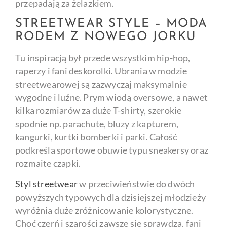
przepadają za żelazkiem.
STREETWEAR STYLE – MODA
RODEM Z NOWEGO JORKU
Tu inspiracją był przede wszystkim hip-hop,
raperzy i fani deskorolki. Ubrania w modzie
streetwearowej są zazwyczaj maksymalnie
wygodne i luźne. Prym wiodą oversowe, a nawet
kilka rozmiarów za duże T-shirty, szerokie
spodnie np. parachute, bluzy z kapturem,
kangurki, kurtki bomberki i parki. Całość
podkreśla sportowe obuwie typu sneakersy oraz
rozmaite czapki.
Styl streetwear
w przeciwieństwie do dwóch
powyższych typowych dla dzisiejszej młodzieży
wyróżnia duże zróżnicowanie kolorystyczne.
Choć czerń i szarości zawsze się sprawdzą, fani