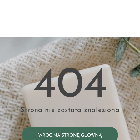
404
Strona nie została znaleziona
WRÓĆ NA STRONĘ GŁÓWNĄ