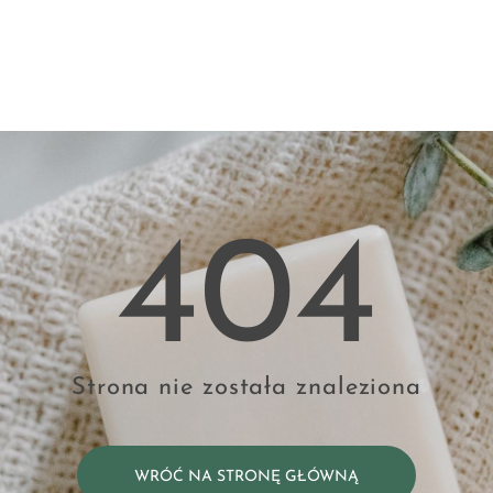
404
Strona nie została znaleziona
WRÓĆ NA STRONĘ GŁÓWNĄ