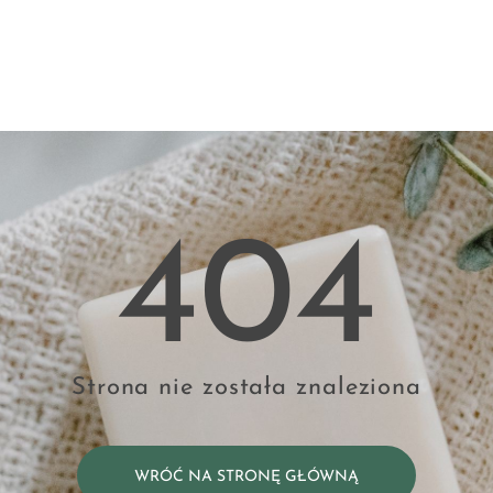
404
Strona nie została znaleziona
WRÓĆ NA STRONĘ GŁÓWNĄ