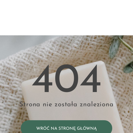
404
Strona nie została znaleziona
WRÓĆ NA STRONĘ GŁÓWNĄ