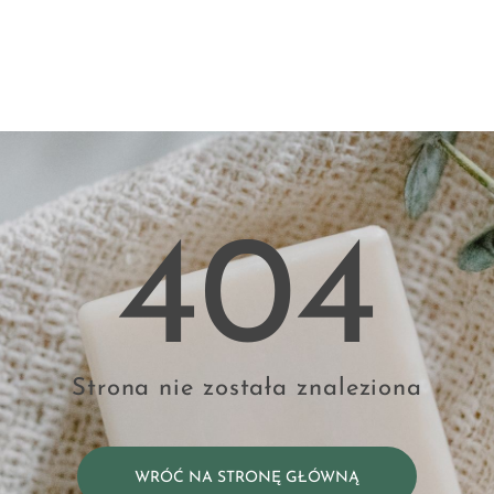
404
Strona nie została znaleziona
WRÓĆ NA STRONĘ GŁÓWNĄ